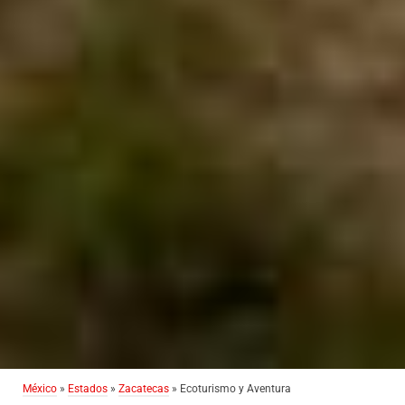
México
»
Estados
»
Zacatecas
» Ecoturismo y Aventura