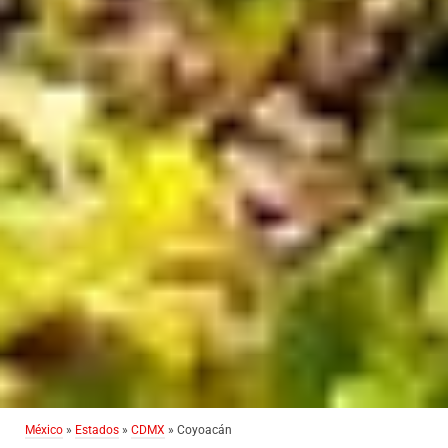
México
»
Estados
»
CDMX
» Coyoacán