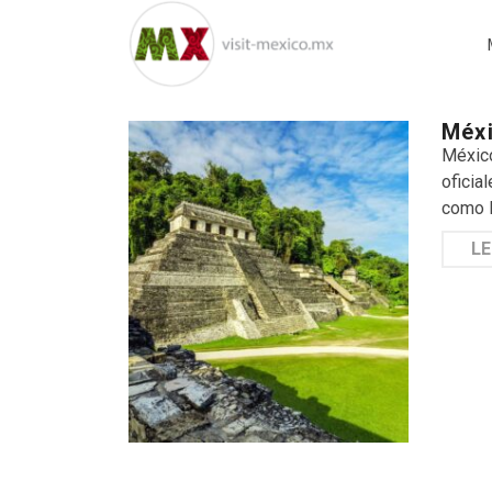
Méxi
México
oficia
como l
LE