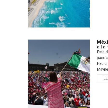
Méxi
a la
Este d
paso a
Hacien
Máynez
LE