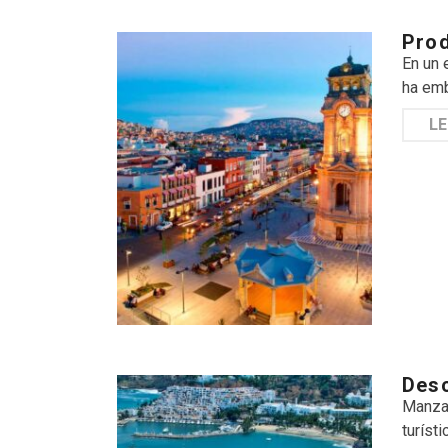
Prod
En un 
ha emb
LE
Desc
Manzan
turíst