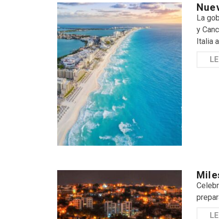
Nuev
La gob
y Canc
Italia
LE
Mile
Celebr
prepar
LE