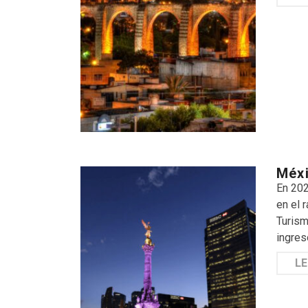
Méxi
En 202
en el 
Turism
ingres
LE