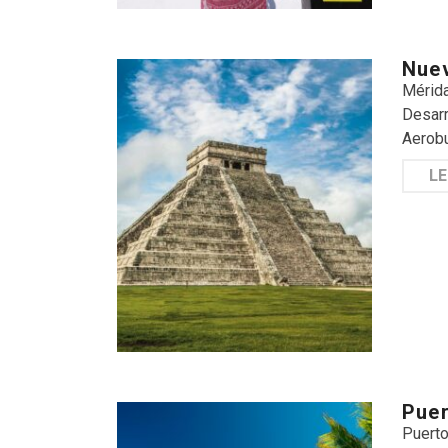
Nuev
Mérida
Desarr
Aerobu
LE
Puer
Puerto