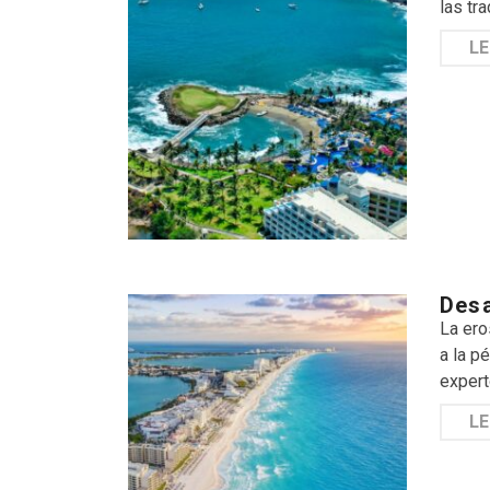
las tr
LE
Desa
La ero
a la p
expert
LE