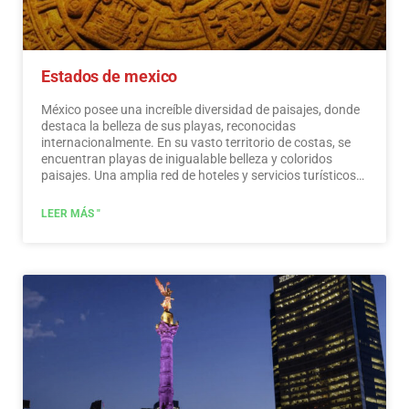
Estados de mexico
México posee una increíble diversidad de paisajes, donde
destaca la belleza de sus playas, reconocidas
internacionalmente. En su vasto territorio de costas, se
encuentran playas de inigualable belleza y coloridos
paisajes. Una amplia red de hoteles y servicios turísticos
de primer nivel está a disposición de los visitantes de
estas playas. México también es un lugar místico,
LEER MÁS "
salpicado de testimonios arqueológicos heredados de sus
habitantes originales. Los monumentos hechos por los
mayas, aztecas y toltecas se ubican en paisajes mágicos,
como faros en un océano de belleza natural. Ofrecen a los
visitantes edificios que cuentan su historia y museos que
recogen su patrimonio cultural. Y que mantienen vivas
tradiciones ancestrales, en ceremonias y festivales, donde
se puede disfrutar de actividades culturales y de
entretenimiento.…
Leer más