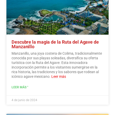
Descubre la magia de la Ruta del Agave de
Manzanillo
Manzanillo, una joya costera de Colima, tradicionalmente
conocida por sus playas soleadas, diversifica su oferta
turística con la Ruta del Agave. Esta innovadora
incorporación permite a los visitantes sumergirse en la
rica historia, las tradiciones y los sabores que rodean al
icónico agave mexicano.
Leer más
LEER MÁS "
4 de junio de 2024