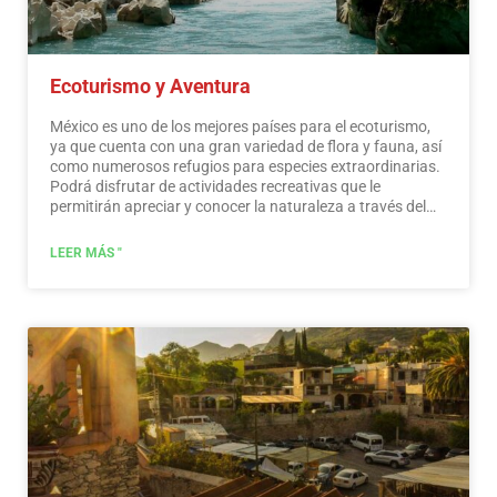
Ecoturismo y Aventura
México es uno de los mejores países para el ecoturismo,
ya que cuenta con una gran variedad de flora y fauna, así
como numerosos refugios para especies extraordinarias.
Podrá disfrutar de actividades recreativas que le
permitirán apreciar y conocer la naturaleza a través del
contacto con ella, como la observación de estrellas,
atracciones naturales, fauna silvestre y aves. En todo
LEER MÁS "
México existen más de 176 áreas naturales protegidas,
cinco de ellas consideradas por la UNESCO como
Patrimonio Natural de la Humanidad. Solo por esto y
mucho más, creemos que México es un paraíso para el
ecoturismo.
Leer más