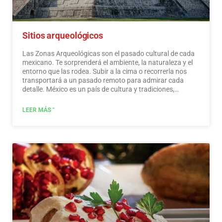
en cuenta las motivaciones y necesidades de los viajeros.
…
Leer más
Sitios arqueológicos
Las Zonas Arqueológicas son el pasado cultural de cada
mexicano. Te sorprenderá el ambiente, la naturaleza y el
entorno que las rodea. Subir a la cima o recorrerla nos
transportará a un pasado remoto para admirar cada
detalle. México es un país de cultura y tradiciones,
muchas de las cuales hemos heredado de los habitantes
prehispánicos de este vasto territorio. Si bien es cierto que
LEER MÁS "
hubo más asentamientos en el centro y sur del país,
también es posible encontrar algunos vestigios
arqueológicos en el norte.
...
Leer más