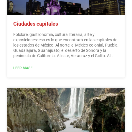
Ciudades capitales
Folclore, gastronomía, cultura literaria, arte y
exposiciones: eso es lo que encontrará en las capitales de
los estados de México. Al norte, el México colonial, Puebla,
Guadalajara, Guanajuato, el desierto de Sonora y la
península de California. Al este, Veracruz y el Golfo. Al
oeste, Acapulco, Oaxaca y Tuxtla Gutiérrez. Y al sur, la
Riviera Maya y las pirámides de Chichén-Itzá, Tulúm y
LEER MÁS "
Cobá en Yucatán, Palenque en Chiapas, los cenotes y las
selvas centroamericanas.
Leer más