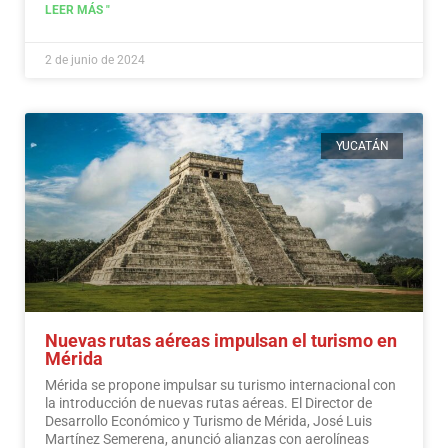
Ciudadano, también en la contienda.
Leer más
LEER MÁS "
2 de junio de 2024
YUCATÁN
Nuevas rutas aéreas impulsan el turismo en
Mérida
Mérida se propone impulsar su turismo internacional con
la introducción de nuevas rutas aéreas. El Director de
Desarrollo Económico y Turismo de Mérida, José Luis
Martínez Semerena, anunció alianzas con aerolíneas