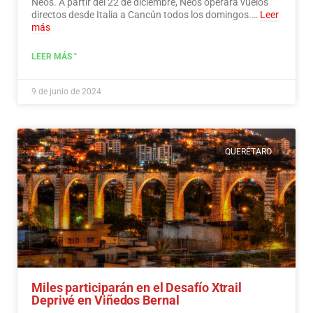
Neos. A partir del 22 de diciembre, Neos operará vuelos
directos desde Italia a Cancún todos los domingos.…
Leer
más
LEER MÁS "
9 de junio de 2024
QUERÉTARO
Miles participarán en el Desafío Xtrail
Deprivé en Viñedos Bernal