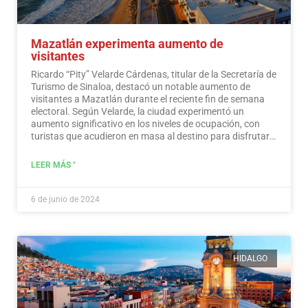
Mazatlán experimenta aumento de
visitantes
Ricardo “Pity” Velarde Cárdenas, titular de la Secretaría de
Turismo de Sinaloa, destacó un notable aumento de
visitantes a Mazatlán durante el reciente fin de semana
electoral. Según Velarde, la ciudad experimentó un
aumento significativo en los niveles de ocupación, con
turistas que acudieron en masa al destino para disfrutar
de sus ofertas, a la vez que demostraron un sentido de
responsabilidad hacia la participación en el proceso
LEER MÁS "
democrático.
Leer más
6 de junio de 2024
HIDALGO