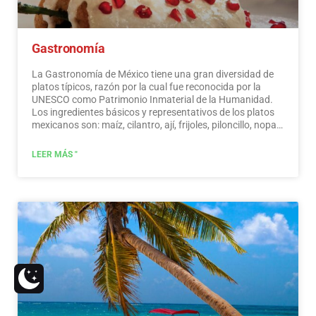
Gastronomía
La Gastronomía de México tiene una gran diversidad de
platos típicos, razón por la cual fue reconocida por la
UNESCO como Patrimonio Inmaterial de la Humanidad.
Los ingredientes básicos y representativos de los platos
mexicanos son: maíz, cilantro, ají, frijoles, piloncillo, nopal
y tomate. La cocina mexicana también se caracteriza por
sus salsas, que sirven de acompañamiento a platos
LEER MÁS "
tradicionales, elaborados a base de especias.…
Leer más