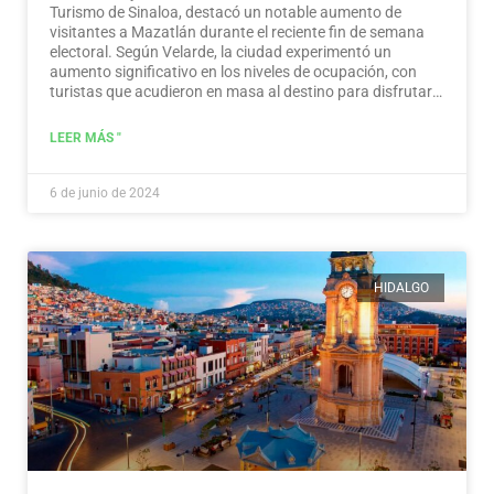
Turismo de Sinaloa, destacó un notable aumento de
visitantes a Mazatlán durante el reciente fin de semana
electoral. Según Velarde, la ciudad experimentó un
aumento significativo en los niveles de ocupación, con
turistas que acudieron en masa al destino para disfrutar
de sus ofertas, a la vez que demostraron un sentido de
responsabilidad hacia la participación en el proceso
LEER MÁS "
democrático.
Leer más
6 de junio de 2024
HIDALGO