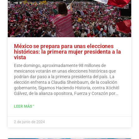
México se prepara para unas elecciones
históricas: la primera mujer presidenta a la
vista
Este domingo, aproximadamente 98 millones de
mexicanos votarán en unas elecciones históricas que
podrían dar paso a la primera presidenta del país. La
elección enfrenta a Claudia Sheinbaum, de la coalición
gobernante, Sigamos Haciendo Historia, contra Xóchitl
Gálvez, de la alianza opositora, Fuerza y Corazón por
México, y a Jorge Álvarez Máynez, de Movimiento
Ciudadano, también en la contienda.
Leer más
LEER MÁS "
2 de junio de 2024