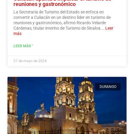
reuniones y gastronómico
La Secretaría de Turismo del Estado se enfoca en
convertir a Culiacán en un destino líder en turismo de
reuniones y gastronómico, afirmó Ricardo Velarde
Cárdenas, titular interino de Turismo de Sinaloa.…
Leer
más
LEER MÁS "
27 de mayo de 2024
DURANGO