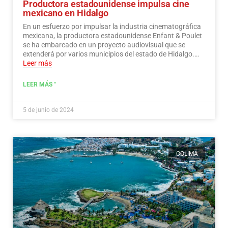
Productora estadounidense impulsa cine
mexicano en Hidalgo
En un esfuerzo por impulsar la industria cinematográfica
mexicana, la productora estadounidense Enfant & Poulet
se ha embarcado en un proyecto audiovisual que se
extenderá por varios municipios del estado de Hidalgo.…
Leer más
LEER MÁS "
5 de junio de 2024
COLIMA