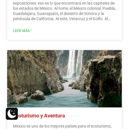
exposiciones: eso es lo que encontrará en las capitales de
los estados de México. Al norte, el México colonial, Puebla,
Guadalajara, Guanajuato, el desierto de Sonora y la
península de California. Al este, Veracruz y el Golfo. Al
oeste, Acapulco, Oaxaca y Tuxtla Gutiérrez. Y al sur, la
Riviera Maya y las pirámides de Chichén-Itzá, Tulúm y
LEER MÁS "
Cobá en Yucatán, Palenque en Chiapas, los cenotes y las
selvas centroamericanas.
Leer más
Ecoturismo y Aventura
México es uno de los mejores países para el ecoturismo,