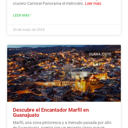
crucero Carnival Panorama el miércoles.
Leer más
LEER MÁS "
30 de mayo de 2024
GUANAJUATO
Descubre el Encantador Marfil en
Guanajuato
Marfil, una zona pintoresca y a menudo pasada por alto
en Guanajuato, cuenta con un encanto único que se