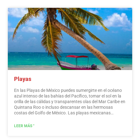
conocer. En los alrededores de las principales ciudades
encontrarás lugares llenos de cultura y tradición, donde
podrás disfrutar de unas vacaciones relajantes,
interesantes y divertidas. En tu viaje por México, no
puedes dejar de comprar recuerdos; la artesanía que se
elabora aquí es de la más alta calidad y reconocida
mundialmente. ¡No te pierdas una ruta de compras!
Leer
más
Playas
En las Playas de México puedes sumergirte en el océano
azul intenso de las bahías del Pacífico, tomar el sol en la
orilla de las cálidas y transparentes olas del Mar Caribe en
Quintana Roo o incluso descansar en las hermosas
costas del Golfo de México. Las playas mexicanas
esconden maravillosos secretos para el viajero. Al
visitarlos, además de disfrutar del excelente clima y las
LEER MÁS "
actividades acuáticas, puedes descubrir espléndidos
sitios arqueológicos e interesantes ciudades coloniales