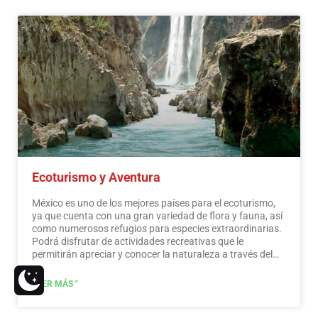
sin viajar largas distancias.…
Leer más
Ecoturismo y Aventura
México es uno de los mejores países para el ecoturismo,
ya que cuenta con una gran variedad de flora y fauna, así
como numerosos refugios para especies extraordinarias.
Podrá disfrutar de actividades recreativas que le
permitirán apreciar y conocer la naturaleza a través del
contacto con ella, como la observación de estrellas,
atracciones naturales, fauna silvestre y aves. En todo
LEER MÁS "
México existen más de 176 áreas naturales protegidas,
cinco de ellas consideradas por la UNESCO como
Patrimonio Natural de la Humanidad. Solo por esto y