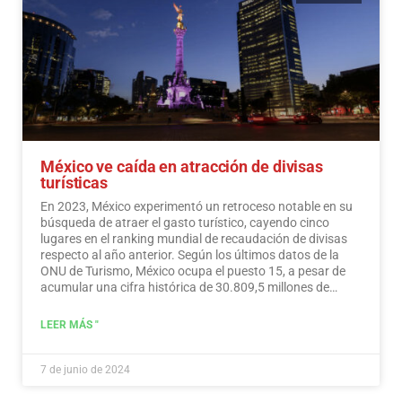
México ve caída en atracción de divisas
turísticas
En 2023, México experimentó un retroceso notable en su
búsqueda de atraer el gasto turístico, cayendo cinco
lugares en el ranking mundial de recaudación de divisas
respecto al año anterior. Según los últimos datos de la
ONU de Turismo, México ocupa el puesto 15, a pesar de
acumular una cifra histórica de 30.809,5 millones de
dólares en ingresos turísticos.…
Leer más
LEER MÁS "
7 de junio de 2024