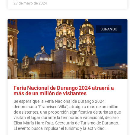
27 de mayo de 2024
DURANGO
Feria Nacional de Durango 2024 atraerá a
más de un millón de visitantes
Se espera que la Feria Nacional de Durango 2024,
denominada "Francisco Villa", atraiga a más de un millón
de asistentes, una proporción significativa de turistas que
visitan el lugar durante la temporada vacacional, declaró
Elisa María Haro Ruiz, Secretaria de Turismo de Durango.
El evento busca impulsar el turismo y la actividad
económica en la región.
Leer más