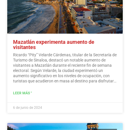
Mazatlán experimenta aumento de
visitantes
Ricardo “Pity” Velarde Cárdenas, titular de la Secretaría de
Turismo de Sinaloa, destacó un notable aumento de
visitantes a Mazatlán durante el reciente fin de semana
electoral. Según Velarde, la ciudad experimentó un
aumento significativo en los niveles de ocupación, con
turistas que acudieron en masa al destino para disfrutar
de sus ofertas, a la vez que demostraron un sentido de
responsabilidad hacia la participación en el proceso
LEER MÁS "
democrático.
Leer más
6 de junio de 2024