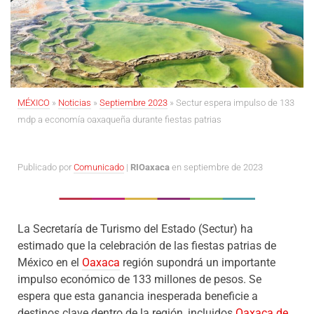
MÉXICO
»
Noticias
»
Septiembre 2023
»
Sectur espera impulso de 133
mdp a economía oaxaqueña durante fiestas patrias
Publicado por
Comunicado
|
RIOaxaca
en septiembre de 2023
La Secretaría de Turismo del Estado (Sectur) ha
estimado que la celebración de las fiestas patrias de
México en el
Oaxaca
región supondrá un importante
impulso económico de 133 millones de pesos. Se
espera que esta ganancia inesperada beneficie a
destinos clave dentro de la región, incluidos
Oaxaca de