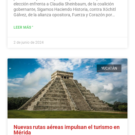
elección enfrenta a Claudia Sheinbaum, de la coalición
gobernante, Sigamos Haciendo Historia, contra Xóchitl
Gálvez, de la alianza opositora, Fuerza y Corazón por
México, y a Jorge Álvarez Máynez, de Movimiento
Ciudadano, también en la contienda.
Leer más
LEER MÁS "
2 de junio de 2024
YUCATÁN
Nuevas rutas aéreas impulsan el turismo en
Mérida