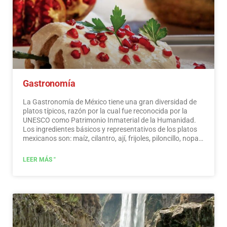
Gastronomía
La Gastronomía de México tiene una gran diversidad de
platos típicos, razón por la cual fue reconocida por la
UNESCO como Patrimonio Inmaterial de la Humanidad.
Los ingredientes básicos y representativos de los platos
mexicanos son: maíz, cilantro, ají, frijoles, piloncillo, nopal
y tomate. La cocina mexicana también se caracteriza por
sus salsas, que sirven de acompañamiento a platos
LEER MÁS "
tradicionales, elaborados a base de especias.…
Leer más