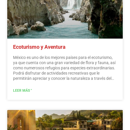
Ecoturismo y Aventura
México es uno de los mejores países para el ecoturismo,
ya que cuenta con una gran variedad de flora y fauna, así
como numerosos refugios para especies extraordinarias.
Podrá disfrutar de actividades recreativas que le
permitirán apreciar y conocer la naturaleza a través del
contacto con ella, como la observación de estrellas,
atracciones naturales, fauna silvestre y aves. En todo
LEER MÁS "
México existen más de 176 áreas naturales protegidas,
cinco de ellas consideradas por la UNESCO como
Patrimonio Natural de la Humanidad. Solo por esto y
mucho más, creemos que México es un paraíso para el
ecoturismo.
Leer más