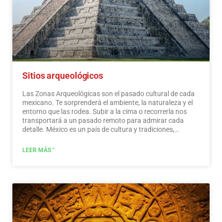
mundialmente. ¡No te pierdas una ruta de compras!
Leer
más
Sitios arqueológicos
Las Zonas Arqueológicas son el pasado cultural de cada
mexicano. Te sorprenderá el ambiente, la naturaleza y el
entorno que las rodea. Subir a la cima o recorrerla nos
transportará a un pasado remoto para admirar cada
detalle. México es un país de cultura y tradiciones,
muchas de las cuales hemos heredado de los habitantes
prehispánicos de este vasto territorio. Si bien es cierto que
LEER MÁS "
hubo más asentamientos en el centro y sur del país,
también es posible encontrar algunos vestigios
arqueológicos en el norte.
...
Leer más