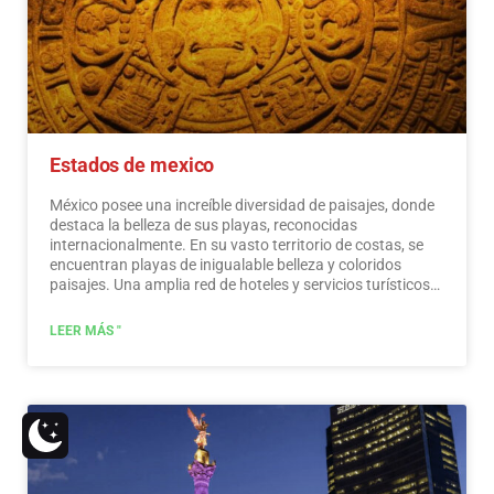
Estados de mexico
México posee una increíble diversidad de paisajes, donde
destaca la belleza de sus playas, reconocidas
internacionalmente. En su vasto territorio de costas, se
encuentran playas de inigualable belleza y coloridos
paisajes. Una amplia red de hoteles y servicios turísticos
de primer nivel está a disposición de los visitantes de
estas playas. México también es un lugar místico,
LEER MÁS "
salpicado de testimonios arqueológicos heredados de sus
habitantes originales. Los monumentos hechos por los
mayas, aztecas y toltecas se ubican en paisajes mágicos,
como faros en un océano de belleza natural. Ofrecen a los
visitantes edificios que cuentan su historia y museos que
recogen su patrimonio cultural. Y que mantienen vivas
tradiciones ancestrales, en ceremonias y festivales, donde
se puede disfrutar de actividades culturales y de