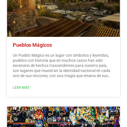
Pueblos Mágicos
Un Pueblo Mágico es un lugar con símbolos y leyendas,
pueblos con historia que en muchos casos han sido
escenario de hechos trascendentes para nuestro país,
son lugares que muestran la identidad nacional en cada
uno de sus rincones, con una magia que emana de sus
atracciones; visitarlos es una oportunidad para descubrir
el encanto de México. El Programa Pueblos Mágicos
LEER MÁS "
contribuye a revalorizar un conjunto de poblaciones del
país que siempre han estado en el imaginario colectivo de
la nación y que representan alternativas frescas y
variadas para los visitantes nacionales y extranjeros. Un
pueblo que a través del tiempo y de cara a la modernidad,
ha conservado, valorado y defendido su patrimonio
histórico, cultural y natural; y lo manifiesta en diversas
expresiones a través de su patrimonio material e