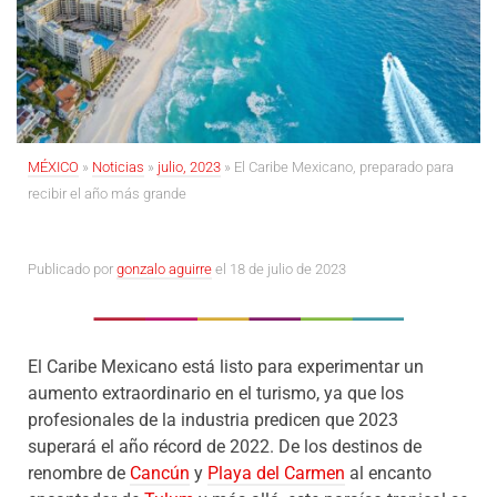
MÉXICO
»
Noticias
»
julio, 2023
»
El Caribe Mexicano, preparado para
recibir el año más grande
Publicado por
gonzalo aguirre
el 18 de julio de 2023
El Caribe Mexicano está listo para experimentar un
aumento extraordinario en el turismo, ya que los
profesionales de la industria predicen que 2023
superará el año récord de 2022. De los destinos de
renombre de
Cancún
y
Playa del Carmen
al encanto