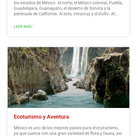
los estados de México. Al norte, el México colonial, Puebla,
Guadalajara, Guanajuato, el desierto de Sonora y la
península de California. Al este, Veracruz y el Golfo. Al
oeste, Acapulco, Oaxaca y Tuxtla Gutiérrez. Y al sur, la
Riviera Maya y las pirámides de Chichén-Itzá, Tulúm y
LEER MÁS "
Cobá en Yucatán, Palenque en Chiapas, los cenotes y las
selvas centroamericanas.
Leer más
Ecoturismo y Aventura
México es uno de los mejores países para el ecoturismo,
ya que cuenta con una gran variedad de flora y fauna, así