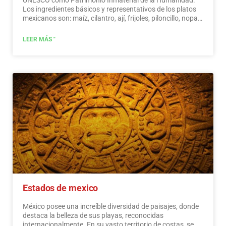
Los ingredientes básicos y representativos de los platos
mexicanos son: maíz, cilantro, ají, frijoles, piloncillo, nopal
y tomate. La cocina mexicana también se caracteriza por
sus salsas, que sirven de acompañamiento a platos
LEER MÁS "
tradicionales, elaborados a base de especias.…
Leer más
Estados de mexico
México posee una increíble diversidad de paisajes, donde
destaca la belleza de sus playas, reconocidas
internacionalmente. En su vasto territorio de costas, se