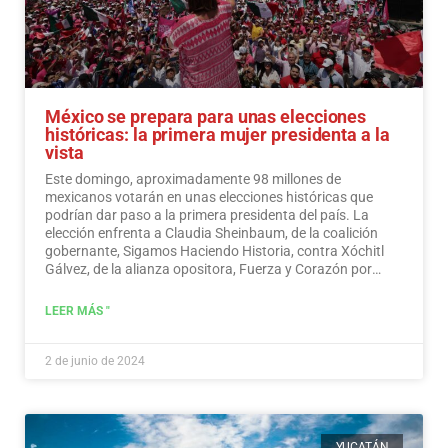
México se prepara para unas elecciones
históricas: la primera mujer presidenta a la
vista
Este domingo, aproximadamente 98 millones de
mexicanos votarán en unas elecciones históricas que
podrían dar paso a la primera presidenta del país. La
elección enfrenta a Claudia Sheinbaum, de la coalición
gobernante, Sigamos Haciendo Historia, contra Xóchitl
Gálvez, de la alianza opositora, Fuerza y Corazón por
México, y a Jorge Álvarez Máynez, de Movimiento
Ciudadano, también en la contienda.
Leer más
LEER MÁS "
2 de junio de 2024
YUCATÁN