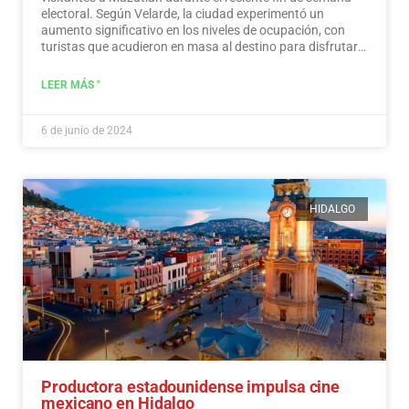
electoral. Según Velarde, la ciudad experimentó un
aumento significativo en los niveles de ocupación, con
turistas que acudieron en masa al destino para disfrutar
de sus ofertas, a la vez que demostraron un sentido de
responsabilidad hacia la participación en el proceso
LEER MÁS "
democrático.
Leer más
6 de junio de 2024
HIDALGO
Productora estadounidense impulsa cine
mexicano en Hidalgo