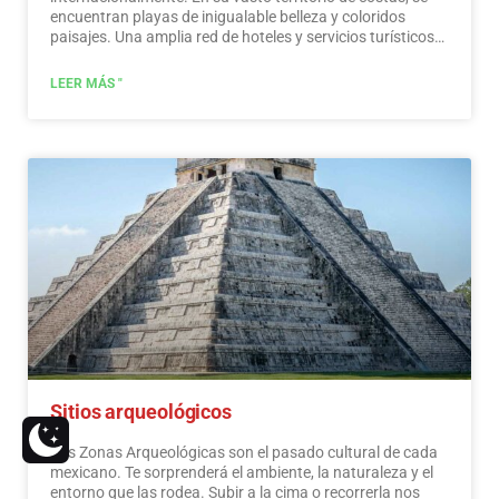
encuentran playas de inigualable belleza y coloridos
paisajes. Una amplia red de hoteles y servicios turísticos
de primer nivel está a disposición de los visitantes de
estas playas. México también es un lugar místico,
LEER MÁS "
salpicado de testimonios arqueológicos heredados de sus
habitantes originales. Los monumentos hechos por los
mayas, aztecas y toltecas se ubican en paisajes mágicos,
como faros en un océano de belleza natural. Ofrecen a los
visitantes edificios que cuentan su historia y museos que
recogen su patrimonio cultural. Y que mantienen vivas
tradiciones ancestrales, en ceremonias y festivales, donde
se puede disfrutar de actividades culturales y de
entretenimiento.…
Leer más
Sitios arqueológicos
Las Zonas Arqueológicas son el pasado cultural de cada
mexicano. Te sorprenderá el ambiente, la naturaleza y el
entorno que las rodea. Subir a la cima o recorrerla nos