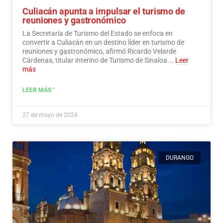
Culiacán apunta a impulsar el turismo de
reuniones y gastronómico
La Secretaría de Turismo del Estado se enfoca en
convertir a Culiacán en un destino líder en turismo de
reuniones y gastronómico, afirmó Ricardo Velarde
Cárdenas, titular interino de Turismo de Sinaloa.…
Leer
más
LEER MÁS "
27 de mayo de 2024
DURANGO