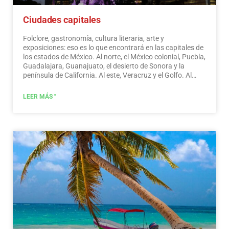
Ciudades capitales
Folclore, gastronomía, cultura literaria, arte y
exposiciones: eso es lo que encontrará en las capitales de
los estados de México. Al norte, el México colonial, Puebla,
Guadalajara, Guanajuato, el desierto de Sonora y la
península de California. Al este, Veracruz y el Golfo. Al
oeste, Acapulco, Oaxaca y Tuxtla Gutiérrez. Y al sur, la
Riviera Maya y las pirámides de Chichén-Itzá, Tulúm y
LEER MÁS "
Cobá en Yucatán, Palenque en Chiapas, los cenotes y las
selvas centroamericanas.
Leer más