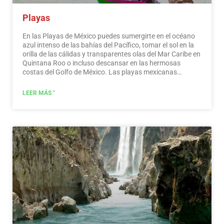
Playas
En las Playas de México puedes sumergirte en el océano
azul intenso de las bahías del Pacífico, tomar el sol en la
orilla de las cálidas y transparentes olas del Mar Caribe en
Quintana Roo o incluso descansar en las hermosas
costas del Golfo de México. Las playas mexicanas
esconden maravillosos secretos para el viajero. Al
visitarlos, además de disfrutar del excelente clima y las
LEER MÁS "
actividades acuáticas, puedes descubrir espléndidos
sitios arqueológicos e interesantes ciudades coloniales
sin viajar largas distancias.…
Leer más