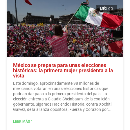
MÉXICO
México se prepara para unas elecciones
históricas: la primera mujer presidenta a la
vista
Este domingo, aproximadamente 98 millones de
mexicanos votarán en unas elecciones históricas que
podrían dar paso a la primera presidenta del país. La
elección enfrenta a Claudia Sheinbaum, de la coalición
gobernante, Sigamos Haciendo Historia, contra Xóchitl
Gálvez, de la alianza opositora, Fuerza y Corazón por
México, y a Jorge Álvarez Máynez, de Movimiento
Ciudadano, también en la contienda.
Leer más
LEER MÁS "