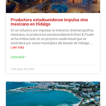
Productora estadounidense impulsa cine
mexicano en Hidalgo
En un esfuerzo por impulsar la industria cinematográfica
mexicana, la productora estadounidense Enfant & Poulet
se ha embarcado en un proyecto audiovisual que se
extenderá por varios municipios del estado de Hidalgo.…
Leer más
LEER MÁS "
5 de junio de 2024
COLIMA