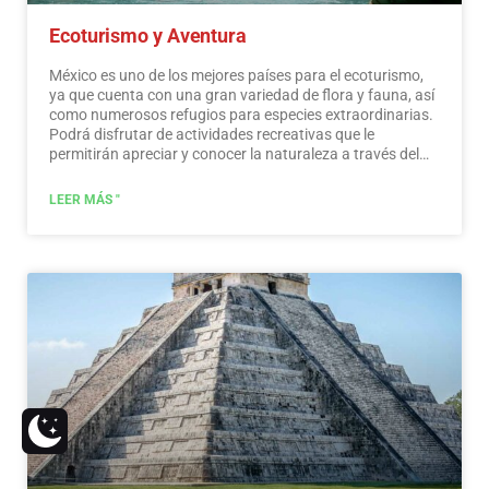
Ecoturismo y Aventura
México es uno de los mejores países para el ecoturismo,
ya que cuenta con una gran variedad de flora y fauna, así
como numerosos refugios para especies extraordinarias.
Podrá disfrutar de actividades recreativas que le
permitirán apreciar y conocer la naturaleza a través del
contacto con ella, como la observación de estrellas,
atracciones naturales, fauna silvestre y aves. En todo
LEER MÁS "
México existen más de 176 áreas naturales protegidas,
cinco de ellas consideradas por la UNESCO como
Patrimonio Natural de la Humanidad. Solo por esto y
mucho más, creemos que México es un paraíso para el
ecoturismo.
Leer más