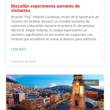
Mazatlán experimenta aumento de
visitantes
Ricardo “Pity” Velarde Cárdenas, titular de la Secretaría de
Turismo de Sinaloa, destacó un notable aumento de
visitantes a Mazatlán durante el reciente fin de semana
electoral. Según Velarde, la ciudad experimentó un
aumento significativo en los niveles de ocupación, con
turistas que acudieron en masa al destino para disfrutar
de sus ofertas, a la vez que demostraron un sentido de
responsabilidad hacia la participación en el proceso
LEER MÁS "
democrático.
Leer más
6 de junio de 2024
HIDALGO