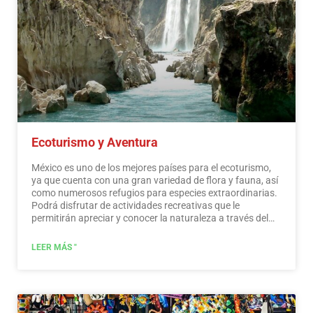
Ecoturismo y Aventura
México es uno de los mejores países para el ecoturismo,
ya que cuenta con una gran variedad de flora y fauna, así
como numerosos refugios para especies extraordinarias.
Podrá disfrutar de actividades recreativas que le
permitirán apreciar y conocer la naturaleza a través del
contacto con ella, como la observación de estrellas,
atracciones naturales, fauna silvestre y aves. En todo
LEER MÁS "
México existen más de 176 áreas naturales protegidas,
cinco de ellas consideradas por la UNESCO como
Patrimonio Natural de la Humanidad. Solo por esto y
mucho más, creemos que México es un paraíso para el
ecoturismo.
Leer más