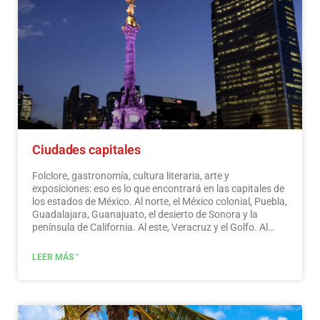
recogen su patrimonio cultural. Y que mantienen vivas
tradiciones ancestrales, en ceremonias y festivales, donde
se puede disfrutar de actividades culturales y de
entretenimiento.…
Leer más
Ciudades capitales
Folclore, gastronomía, cultura literaria, arte y
exposiciones: eso es lo que encontrará en las capitales de
los estados de México. Al norte, el México colonial, Puebla,
Guadalajara, Guanajuato, el desierto de Sonora y la
península de California. Al este, Veracruz y el Golfo. Al
oeste, Acapulco, Oaxaca y Tuxtla Gutiérrez. Y al sur, la
Riviera Maya y las pirámides de Chichén-Itzá, Tulúm y
LEER MÁS "
Cobá en Yucatán, Palenque en Chiapas, los cenotes y las
selvas centroamericanas.
Leer más