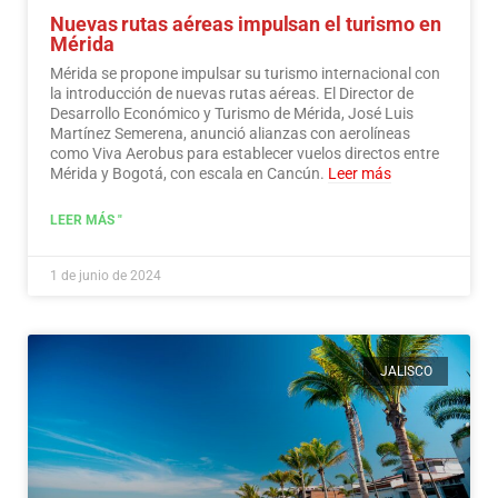
Nuevas rutas aéreas impulsan el turismo en
Mérida
Mérida se propone impulsar su turismo internacional con
la introducción de nuevas rutas aéreas. El Director de
Desarrollo Económico y Turismo de Mérida, José Luis
Martínez Semerena, anunció alianzas con aerolíneas
como Viva Aerobus para establecer vuelos directos entre
Mérida y Bogotá, con escala en Cancún.
Leer más
LEER MÁS "
1 de junio de 2024
JALISCO