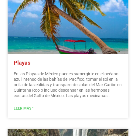
Playas
En las Playas de México puedes sumergirte en el océano
azul intenso de las bahías del Pacífico, tomar el sol en la
orilla de las cálidas y transparentes olas del Mar Caribe en
Quintana Roo o incluso descansar en las hermosas
costas del Golfo de México. Las playas mexicanas
esconden maravillosos secretos para el viajero. Al
visitarlos, además de disfrutar del excelente clima y las
LEER MÁS "
actividades acuáticas, puedes descubrir espléndidos
sitios arqueológicos e interesantes ciudades coloniales
sin viajar largas distancias.…
Leer más