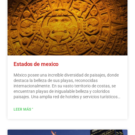
Estados de mexico
México posee una increíble diversidad de paisajes, donde
destaca la belleza de sus playas, reconocidas
internacionalmente. En su vasto territorio de costas, se
encuentran playas de inigualable belleza y coloridos
paisajes. Una amplia red de hoteles y servicios turísticos
de primer nivel está a disposición de los visitantes de
estas playas. México también es un lugar místico,
LEER MÁS "
salpicado de testimonios arqueológicos heredados de sus
habitantes originales. Los monumentos hechos por los
mayas, aztecas y toltecas se ubican en paisajes mágicos,
como faros en un océano de belleza natural. Ofrecen a los
visitantes edificios que cuentan su historia y museos que