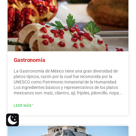
interesantes y divertidas. En tu viaje por México, no
puedes dejar de comprar recuerdos; la artesanía que se
elabora aquí es de la más alta calidad y reconocida
mundialmente. ¡No te pierdas una ruta de compras!
Leer
más
Gastronomía
La Gastronomía de México tiene una gran diversidad de
platos típicos, razón por la cual fue reconocida por la
UNESCO como Patrimonio Inmaterial de la Humanidad.
Los ingredientes básicos y representativos de los platos
mexicanos son: maíz, cilantro, ají, frijoles, piloncillo, nopal
y tomate. La cocina mexicana también se caracteriza por
sus salsas, que sirven de acompañamiento a platos
LEER MÁS "
tradicionales, elaborados a base de especias.…
Leer más