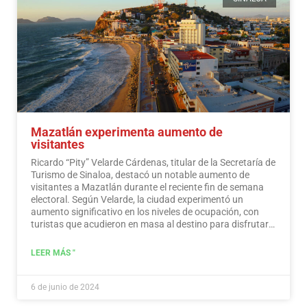
Mazatlán experimenta aumento de
visitantes
Ricardo “Pity” Velarde Cárdenas, titular de la Secretaría de
Turismo de Sinaloa, destacó un notable aumento de
visitantes a Mazatlán durante el reciente fin de semana
electoral. Según Velarde, la ciudad experimentó un
aumento significativo en los niveles de ocupación, con
turistas que acudieron en masa al destino para disfrutar
de sus ofertas, a la vez que demostraron un sentido de
responsabilidad hacia la participación en el proceso
LEER MÁS "
democrático.
Leer más
6 de junio de 2024