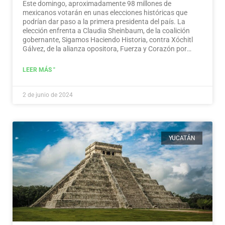
Este domingo, aproximadamente 98 millones de
mexicanos votarán en unas elecciones históricas que
podrían dar paso a la primera presidenta del país. La
elección enfrenta a Claudia Sheinbaum, de la coalición
gobernante, Sigamos Haciendo Historia, contra Xóchitl
Gálvez, de la alianza opositora, Fuerza y Corazón por
México, y a Jorge Álvarez Máynez, de Movimiento
Ciudadano, también en la contienda.
Leer más
LEER MÁS "
2 de junio de 2024
YUCATÁN