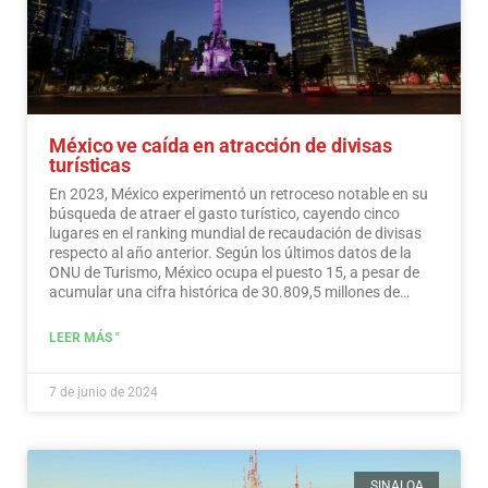
México ve caída en atracción de divisas
turísticas
En 2023, México experimentó un retroceso notable en su
búsqueda de atraer el gasto turístico, cayendo cinco
lugares en el ranking mundial de recaudación de divisas
respecto al año anterior. Según los últimos datos de la
ONU de Turismo, México ocupa el puesto 15, a pesar de
acumular una cifra histórica de 30.809,5 millones de
dólares en ingresos turísticos.…
Leer más
LEER MÁS "
7 de junio de 2024
SINALOA