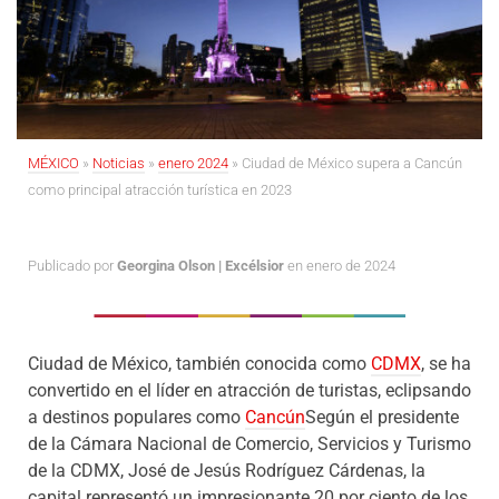
MÉXICO
»
Noticias
»
enero 2024
»
Ciudad de México supera a Cancún
como principal atracción turística en 2023
Publicado por
Georgina Olson | Excélsior
en enero de 2024
Ciudad de México, también conocida como
CDMX
, se ha
convertido en el líder en atracción de turistas, eclipsando
a destinos populares como
Cancún
Según el presidente
de la Cámara Nacional de Comercio, Servicios y Turismo
de la CDMX, José de Jesús Rodríguez Cárdenas, la
capital representó un impresionante 20 por ciento de los