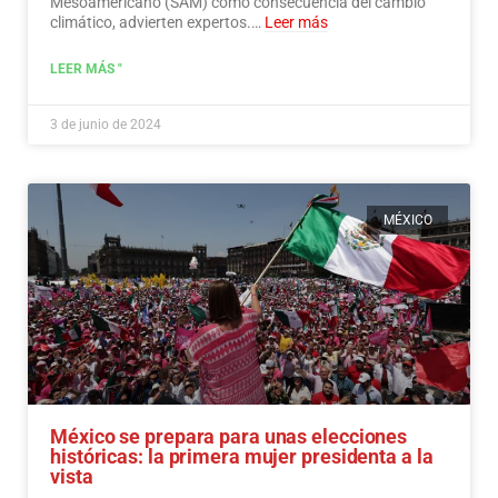
Mesoamericano (SAM) como consecuencia del cambio
climático, advierten expertos.…
Leer más
LEER MÁS "
3 de junio de 2024
MÉXICO
México se prepara para unas elecciones
históricas: la primera mujer presidenta a la
vista