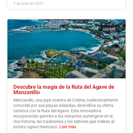
5 de junio de 2024
COLIMA
Descubre la magia de la Ruta del Agave de
Manzanillo
Manzanillo, una joya costera de Colima, tradicionalmente
conocida por sus playas soleadas, diversifica su oferta
turística con la Ruta del Agave. Esta innovadora
incorporación permite a los visitantes sumergirse en la
rica historia, las tradiciones y los sabores que rodean al
icónico agave mexicano.
Leer más