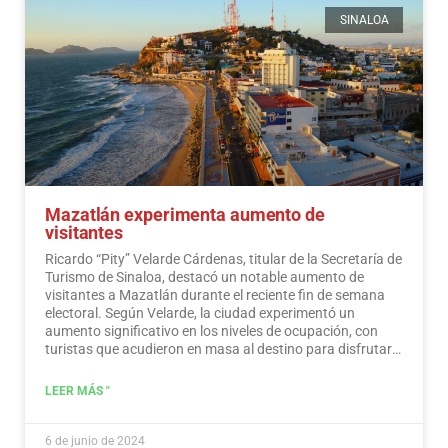
SINALOA
Mazatlán experimenta aumento de
visitantes
Ricardo “Pity” Velarde Cárdenas, titular de la Secretaría de
Turismo de Sinaloa, destacó un notable aumento de
visitantes a Mazatlán durante el reciente fin de semana
electoral. Según Velarde, la ciudad experimentó un
aumento significativo en los niveles de ocupación, con
turistas que acudieron en masa al destino para disfrutar
de sus ofertas, a la vez que demostraron un sentido de
responsabilidad hacia la participación en el proceso
LEER MÁS "
democrático.
Leer más
6 de junio de 2024