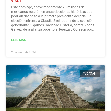
vista
Este domingo, aproximadamente 98 millones de
mexicanos votarán en unas elecciones históricas que
podrían dar paso a la primera presidenta del país. La
elección enfrenta a Claudia Sheinbaum, de la coalición
gobernante, Sigamos Haciendo Historia, contra Xóchitl
Gálvez, de la alianza opositora, Fuerza y Corazón por
México, y a Jorge Álvarez Máynez, de Movimiento
Ciudadano, también en la contienda.
Leer más
LEER MÁS "
2 de junio de 2024
YUCATÁN