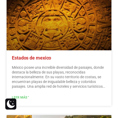
ecoturismo.
Leer más
Estados de mexico
México posee una increíble diversidad de paisajes, donde
destaca la belleza de sus playas, reconocidas
internacionalmente. En su vasto territorio de costas, se
encuentran playas de inigualable belleza y coloridos
paisajes. Una amplia red de hoteles y servicios turísticos
de primer nivel está a disposición de los visitantes de
estas playas. México también es un lugar místico,
LEER MÁS "
salpicado de testimonios arqueológicos heredados de sus
habitantes originales. Los monumentos hechos por los
mayas, aztecas y toltecas se ubican en paisajes mágicos,
como faros en un océano de belleza natural. Ofrecen a los