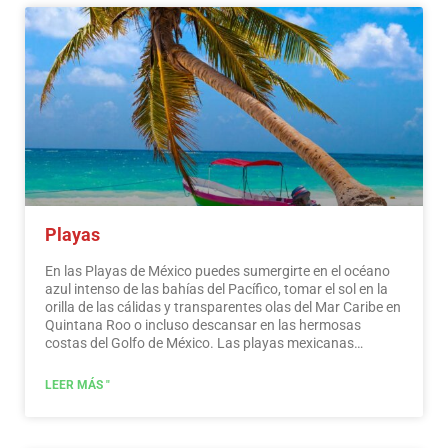
Playas
En las Playas de México puedes sumergirte en el océano
azul intenso de las bahías del Pacífico, tomar el sol en la
orilla de las cálidas y transparentes olas del Mar Caribe en
Quintana Roo o incluso descansar en las hermosas
costas del Golfo de México. Las playas mexicanas
esconden maravillosos secretos para el viajero. Al
visitarlos, además de disfrutar del excelente clima y las
LEER MÁS "
actividades acuáticas, puedes descubrir espléndidos
sitios arqueológicos e interesantes ciudades coloniales
sin viajar largas distancias.…
Leer más