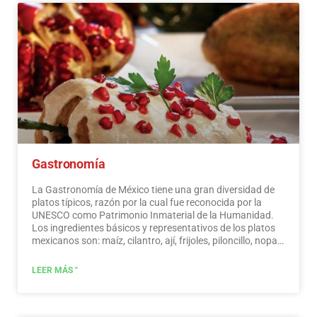
Gastronomía
La Gastronomía de México tiene una gran diversidad de
platos típicos, razón por la cual fue reconocida por la
UNESCO como Patrimonio Inmaterial de la Humanidad.
Los ingredientes básicos y representativos de los platos
mexicanos son: maíz, cilantro, ají, frijoles, piloncillo, nopal
y tomate. La cocina mexicana también se caracteriza por
sus salsas, que sirven de acompañamiento a platos
LEER MÁS "
tradicionales, elaborados a base de especias.…
Leer más