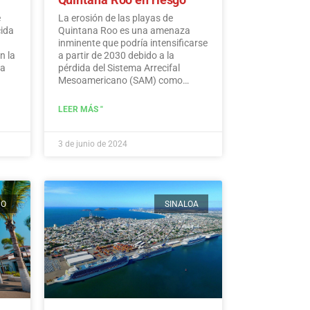
e
La erosión de las playas de
cida
Quintana Roo es una amenaza
inminente que podría intensificarse
n la
a partir de 2030 debido a la
ra
pérdida del Sistema Arrecifal
Mesoamericano (SAM) como
consecuencia del cambio climático,
advierten expertos.…
Leer más
LEER MÁS "
3 de junio de 2024
CO
SINALOA