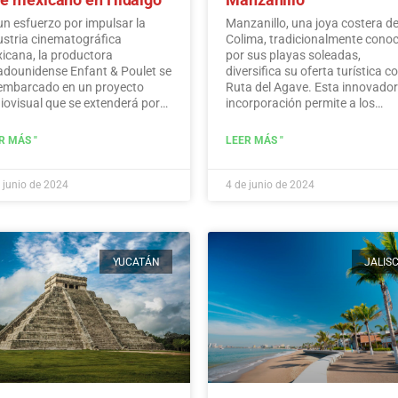
un esfuerzo por impulsar la
Manzanillo, una joya costera d
ustria cinematográfica
Colima, tradicionalmente cono
icana, la productora
por sus playas soleadas,
adounidense Enfant & Poulet se
diversifica su oferta turística co
embarcado en un proyecto
Ruta del Agave. Esta innovado
iovisual que se extenderá por
incorporación permite a los
ios municipios del estado de
visitantes sumergirse en la rica
algo.…
Leer más
historia, las tradiciones y los
R MÁS "
LEER MÁS "
sabores que rodean al icónico
agave mexicano.
Leer más
 junio de 2024
4 de junio de 2024
YUCATÁN
JALIS