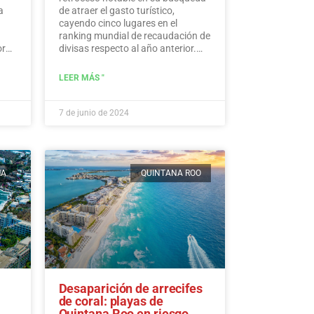
a
de atraer el gasto turístico,
cayendo cinco lugares en el
ranking mundial de recaudación de
ores
divisas respecto al año anterior.
edos
Según los últimos datos de la ONU
de Turismo, México ocupa el
LEER MÁS "
puesto 15, a pesar de acumular
una cifra histórica de 30.809,5
millones de dólares en ingresos
7 de junio de 2024
turísticos.…
Leer más
MA
QUINTANA ROO
Desaparición de arrecifes
de coral: playas de
Quintana Roo en riesgo