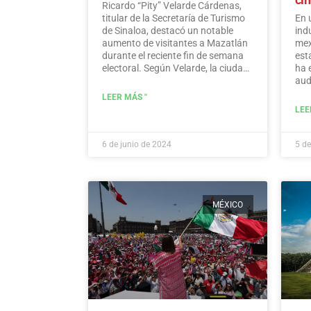
Ricardo “Pity” Velarde Cárdenas,
titular de la Secretaría de Turismo
En 
de Sinaloa, destacó un notable
ind
aumento de visitantes a Mazatlán
mex
durante el reciente fin de semana
est
electoral. Según Velarde, la ciudad
ha 
experimentó un aumento
aud
significativo en los niveles de
var
LEER MÁS "
ocupación, con turistas que
Hid
LEE
acudieron en masa al destino para
disfrutar de sus ofertas, a la vez
que demostraron un sentido de
6 de junio de 2024
5 de
responsabilidad hacia la
participación en el proceso
democrático.
Leer más
MÉXICO