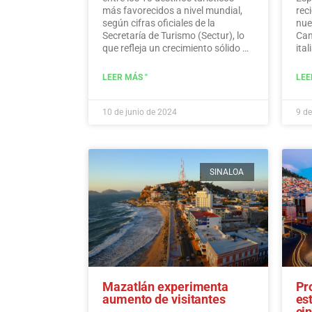
más favorecidos a nivel mundial,
rec
según cifras oficiales de la
nue
Secretaría de Turismo (Sectur), lo
Can
que refleja un crecimiento sólido en
ital
varios indicadores turísticos como
dic
la inversión extranjera directa, el
dir
LEER MÁS "
LEE
gasto de los visitantes y los
tod
ingresos de los viajeros
internacionales.…
Leer más
10 de junio de 2024
9 de
SINALOA
Mazatlán experimenta
Pr
aumento de visitantes
es
ci