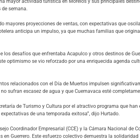
na mayor actividad turística en Morelos y sus principales desti
s de semana.
o mayores proyecciones de ventas, con expectativas que oscilan 
hotelera anticipa un impulso, ya que muchas familias que original
.
e los desafíos que enfrentaba Acapulco y otros destinos de Guer
e optimismo se vio reforzado por una enriquecida agenda cultur
entos relacionados con el Día de Muertos impulsen significativam
 no sufran escasez de agua y que Cuernavaca esté completamente
etaría de Turismo y Cultura por el atractivo programa que han e
s expectativas de una temporada exitosa”, dijo Hurtado.
nsejo Coordinador Empresarial (CCE) y la Cámara Nacional de 
s en Guerrero. Este esfuerzo colectivo demuestra la solidaridad 