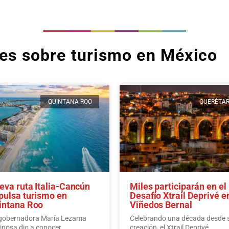
tes sobre turismo en México
QUINTANA ROO
QUERÉTA
eva ruta Italia-Cancún
Miles participarán en el
pulsa turismo en
Desafío Xtrail Deprivé e
intana Roo
Viñedos Bernal
gobernadora María Lezama
Celebrando una década desde 
inosa dio a conocer
creación, el Xtrail Deprivé