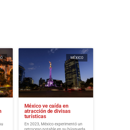
RO
MÉXICO
México ve caída en
n
atracción de divisas
turísticas
su
En 2023, México experimentó un
retroceso notable en su búsqueda