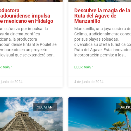
oductora
Descubre la magia de la
tadounidense impulsa
Ruta del Agave de
ne mexicano en Hidalgo
Manzanillo
un esfuerzo por impulsar la
Manzanillo, una joya costera d
ustria cinematográfica
Colima, tradicionalmente cono
icana, la productora
por sus playas soleadas,
adounidense Enfant & Poulet se
diversifica su oferta turística co
embarcado en un proyecto
Ruta del Agave. Esta innovado
iovisual que se extenderá por
incorporación permite a los
ios municipios del estado de
visitantes sumergirse en la rica
algo.…
Leer más
historia, las tradiciones y los
R MÁS "
LEER MÁS "
sabores que rodean al icónico
agave mexicano.
Leer más
 junio de 2024
4 de junio de 2024
YUCATÁN
JALIS