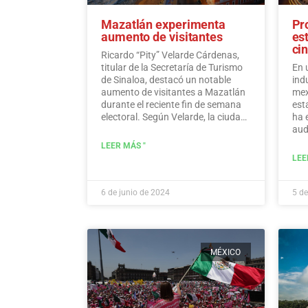
Mazatlán experimenta
Pr
aumento de visitantes
es
ci
Ricardo “Pity” Velarde Cárdenas,
titular de la Secretaría de Turismo
En 
de Sinaloa, destacó un notable
ind
aumento de visitantes a Mazatlán
mex
durante el reciente fin de semana
est
electoral. Según Velarde, la ciudad
ha 
experimentó un aumento
aud
significativo en los niveles de
var
LEER MÁS "
ocupación, con turistas que
Hid
LEE
acudieron en masa al destino para
disfrutar de sus ofertas, a la vez
que demostraron un sentido de
6 de junio de 2024
5 de
responsabilidad hacia la
participación en el proceso
democrático.
Leer más
MÉXICO