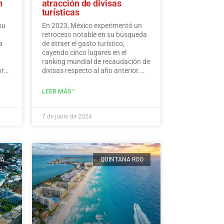
n
atracción de divisas
turísticas
su
En 2023, México experimentó un
retroceso notable en su búsqueda
a
de atraer el gasto turístico,
cayendo cinco lugares en el
ranking mundial de recaudación de
ores
divisas respecto al año anterior.
edos
Según los últimos datos de la ONU
de Turismo, México ocupa el
LEER MÁS "
puesto 15, a pesar de acumular
una cifra histórica de 30.809,5
millones de dólares en ingresos
7 de junio de 2024
turísticos.…
Leer más
MA
QUINTANA ROO