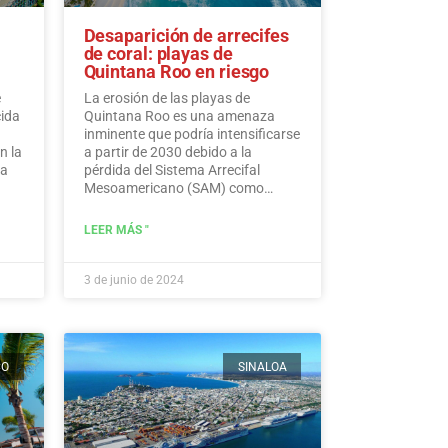
Desaparición de arrecifes
de coral: playas de
Quintana Roo en riesgo
e
La erosión de las playas de
cida
Quintana Roo es una amenaza
inminente que podría intensificarse
n la
a partir de 2030 debido a la
ra
pérdida del Sistema Arrecifal
Mesoamericano (SAM) como
consecuencia del cambio climático,
advierten expertos.…
Leer más
LEER MÁS "
3 de junio de 2024
CO
SINALOA