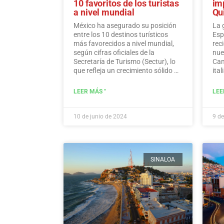
10 favoritos de los turistas
im
a nivel mundial
Qu
México ha asegurado su posición
La 
entre los 10 destinos turísticos
Esp
más favorecidos a nivel mundial,
rec
según cifras oficiales de la
nue
Secretaría de Turismo (Sectur), lo
Can
que refleja un crecimiento sólido en
ital
varios indicadores turísticos como
dic
la inversión extranjera directa, el
dir
LEER MÁS "
LEE
gasto de los visitantes y los
tod
ingresos de los viajeros
internacionales.…
Leer más
10 de junio de 2024
9 de
SINALOA