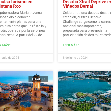
pulsa turismo en
Desafío Xtrail Deprivé e
intana Roo
Viñedos Bernal
gobernadora María Lezama
Celebrando una década desde 
inosa dio a conocer
creación, el Xtrail Deprivé
ientemente planes para una
Challenge surge como la carrer
va ruta aérea que unirá Italia y
nacional más importante,
cún, operada por la aerolínea
preparada para presenciar la
iana Neos. A partir del 22 de
participación de dos mil corred
iembre, Neos operará vuelos
a través de los pintorescos viñ
ectos desde Italia a Cancún
de Bernal.…
Leer más
R MÁS "
LEER MÁS "
os los domingos.…
Leer más
 junio de 2024
8 de junio de 2024
HIDALGO
COLI