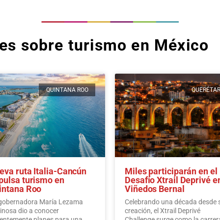
tes sobre turismo en México
QUINTANA ROO
QUERÉTA
eva ruta Italia-Cancún
Miles participarán en el
pulsa turismo en
Desafío Xtrail Deprivé e
intana Roo
Viñedos Bernal
gobernadora María Lezama
Celebrando una década desde 
inosa dio a conocer
creación, el Xtrail Deprivé
ientemente planes para una
Challenge surge como la carrer