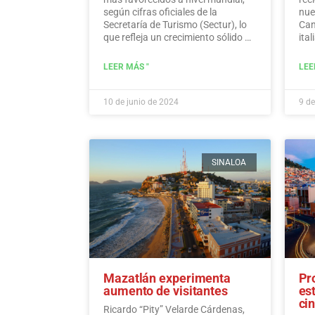
según cifras oficiales de la
nue
Secretaría de Turismo (Sectur), lo
Can
que refleja un crecimiento sólido en
ital
varios indicadores turísticos como
dic
la inversión extranjera directa, el
dir
LEER MÁS "
LEE
gasto de los visitantes y los
tod
ingresos de los viajeros
internacionales.…
Leer más
10 de junio de 2024
9 de
SINALOA
Mazatlán experimenta
Pr
aumento de visitantes
es
ci
Ricardo “Pity” Velarde Cárdenas,