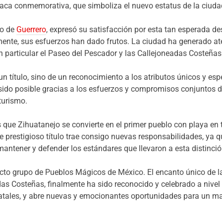
a placa conmemorativa, que simboliza el nuevo estatus de la ciuda
mo de
Guerrero
, expresó su satisfacción por esta tan esperada d
mente, sus esfuerzos han dado frutos. La ciudad ha generado ate
 en particular el Paseo del Pescador y las Callejoneadas Costeñas
 un título, sino de un reconocimiento a los atributos únicos y es
 sido posible gracias a los esfuerzos y compromisos conjuntos d
turismo.
que Zihuatanejo se convierte en el primer pueblo con playa en to
prestigioso título trae consigo nuevas responsabilidades, ya q
mantener y defender los estándares que llevaron a esta distinció
ecto grupo de Pueblos Mágicos de México. El encanto único de la
s Costeñas, finalmente ha sido reconocido y celebrado a nivel na
atales, y abre nuevas y emocionantes oportunidades para un mayo