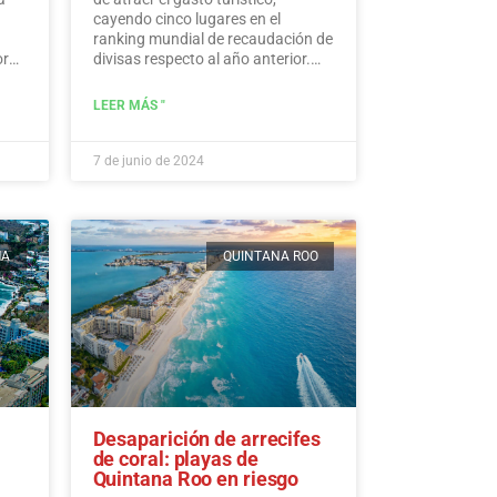
cayendo cinco lugares en el
ranking mundial de recaudación de
ores
divisas respecto al año anterior.
edos
Según los últimos datos de la ONU
de Turismo, México ocupa el
LEER MÁS "
puesto 15, a pesar de acumular
una cifra histórica de 30.809,5
millones de dólares en ingresos
7 de junio de 2024
turísticos.…
Leer más
MA
QUINTANA ROO
Desaparición de arrecifes
de coral: playas de
Quintana Roo en riesgo