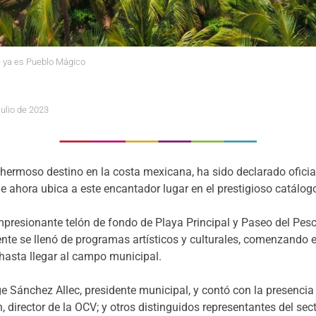
e ya es Pueblo Mágico
julio de 2023
n hermoso destino en la costa mexicana, ha sido declarado ofi
e ahora ubica a este encantador lugar en el prestigioso catálog
mpresionante telón de fondo de Playa Principal y Paseo del Pes
iente se llenó de programas artísticos y culturales, comenzando 
hasta llegar al campo municipal.
rge Sánchez Allec, presidente municipal, y contó con la presen
 director de la OCV; y otros distinguidos representantes del sect