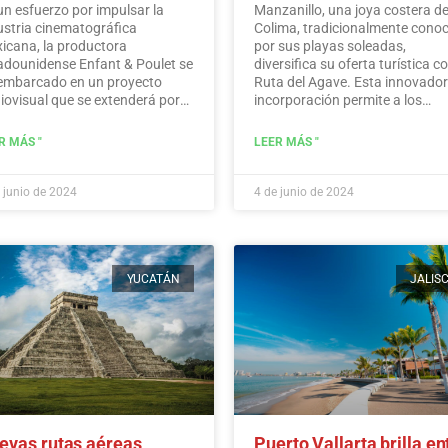
un esfuerzo por impulsar la
Manzanillo, una joya costera d
ustria cinematográfica
Colima, tradicionalmente cono
icana, la productora
por sus playas soleadas,
adounidense Enfant & Poulet se
diversifica su oferta turística co
embarcado en un proyecto
Ruta del Agave. Esta innovado
iovisual que se extenderá por
incorporación permite a los
ios municipios del estado de
visitantes sumergirse en la rica
algo.…
Leer más
historia, las tradiciones y los
R MÁS "
LEER MÁS "
sabores que rodean al icónico
agave mexicano.
Leer más
 junio de 2024
4 de junio de 2024
YUCATÁN
JALIS
evas rutas aéreas
Puerto Vallarta brilla en