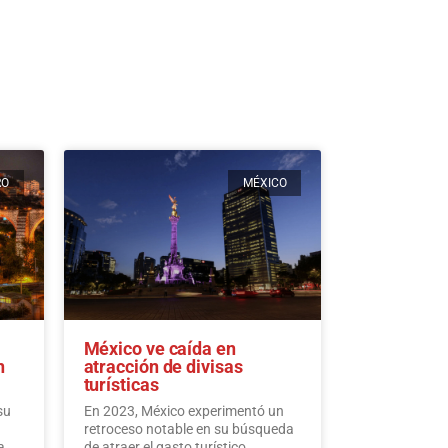
RO
MÉXICO
México ve caída en
n
atracción de divisas
turísticas
su
En 2023, México experimentó un
retroceso notable en su búsqueda
a
de atraer el gasto turístico,