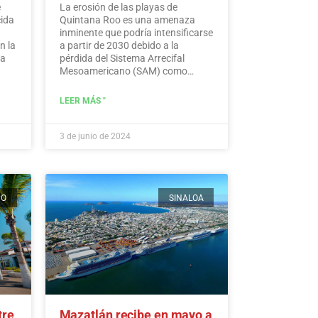
e
La erosión de las playas de
cida
Quintana Roo es una amenaza
inminente que podría intensificarse
n la
a partir de 2030 debido a la
ra
pérdida del Sistema Arrecifal
Mesoamericano (SAM) como
consecuencia del cambio climático,
advierten expertos.…
Leer más
LEER MÁS "
3 de junio de 2024
CO
SINALOA
tre
Mazatlán recibe en mayo a