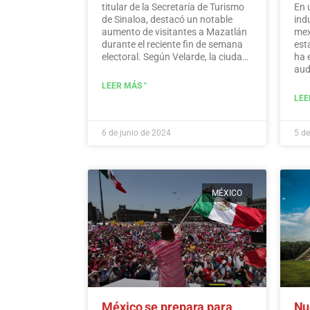
titular de la Secretaría de Turismo
En 
de Sinaloa, destacó un notable
ind
aumento de visitantes a Mazatlán
mex
durante el reciente fin de semana
est
electoral. Según Velarde, la ciudad
ha 
experimentó un aumento
aud
significativo en los niveles de
var
LEER MÁS "
ocupación, con turistas que
Hid
LEE
acudieron en masa al destino para
disfrutar de sus ofertas, a la vez
que demostraron un sentido de
6 de junio de 2024
5 de
responsabilidad hacia la
participación en el proceso
democrático.
Leer más
MÉXICO
México se prepara para
Nu