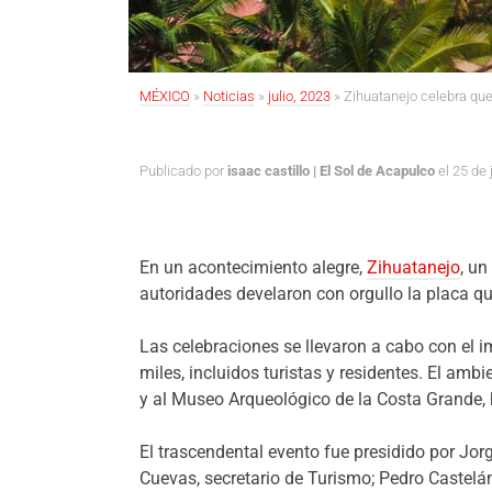
MÉXICO
»
Noticias
»
julio, 2023
»
Zihuatanejo celebra qu
Publicado por
isaac castillo | El Sol de Acapulco
el 25 de 
En un acontecimiento alegre,
Zihuatanejo
, u
autoridades develaron con orgullo la placa qu
Las celebraciones se llevaron a cabo con el i
miles, incluidos turistas y residentes. El amb
y al Museo Arqueológico de la Costa Grande, 
El trascendental evento fue presidido por Jo
Cuevas, secretario de Turismo; Pedro Castelán,