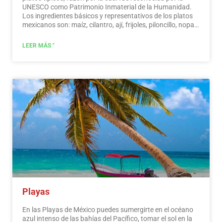
UNESCO como Patrimonio Inmaterial de la Humanidad.
Los ingredientes básicos y representativos de los platos
mexicanos son: maíz, cilantro, ají, frijoles, piloncillo, nopal
y tomate. La cocina mexicana también se caracteriza por
sus salsas, que sirven de acompañamiento a platos
LEER MÁS "
tradicionales, elaborados a base de especias.…
Leer más
Playas
En las Playas de México puedes sumergirte en el océano
azul intenso de las bahías del Pacífico, tomar el sol en la