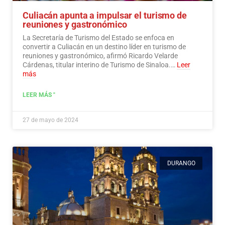
Culiacán apunta a impulsar el turismo de
reuniones y gastronómico
La Secretaría de Turismo del Estado se enfoca en
convertir a Culiacán en un destino líder en turismo de
reuniones y gastronómico, afirmó Ricardo Velarde
Cárdenas, titular interino de Turismo de Sinaloa.…
Leer
más
LEER MÁS "
27 de mayo de 2024
DURANGO