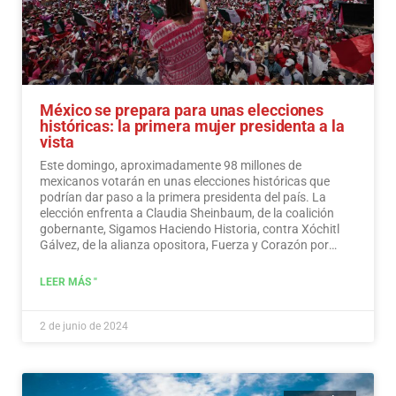
México se prepara para unas elecciones
históricas: la primera mujer presidenta a la
vista
Este domingo, aproximadamente 98 millones de
mexicanos votarán en unas elecciones históricas que
podrían dar paso a la primera presidenta del país. La
elección enfrenta a Claudia Sheinbaum, de la coalición
gobernante, Sigamos Haciendo Historia, contra Xóchitl
Gálvez, de la alianza opositora, Fuerza y Corazón por
México, y a Jorge Álvarez Máynez, de Movimiento
Ciudadano, también en la contienda.
Leer más
LEER MÁS "
2 de junio de 2024