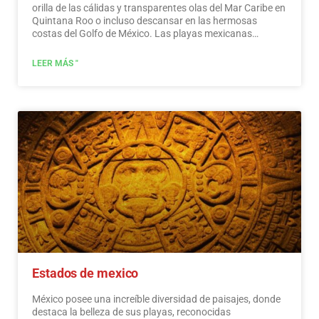
orilla de las cálidas y transparentes olas del Mar Caribe en
Quintana Roo o incluso descansar en las hermosas
costas del Golfo de México. Las playas mexicanas
esconden maravillosos secretos para el viajero. Al
visitarlos, además de disfrutar del excelente clima y las
LEER MÁS "
actividades acuáticas, puedes descubrir espléndidos
sitios arqueológicos e interesantes ciudades coloniales
sin viajar largas distancias.…
Leer más
Estados de mexico
México posee una increíble diversidad de paisajes, donde
destaca la belleza de sus playas, reconocidas