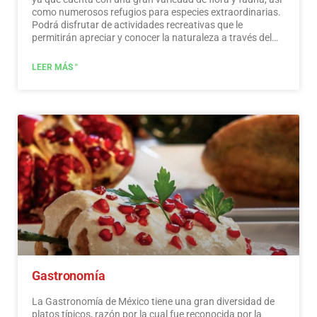
como numerosos refugios para especies extraordinarias.
Podrá disfrutar de actividades recreativas que le
permitirán apreciar y conocer la naturaleza a través del
contacto con ella, como la observación de estrellas,
atracciones naturales, fauna silvestre y aves. En todo
LEER MÁS "
México existen más de 176 áreas naturales protegidas,
cinco de ellas consideradas por la UNESCO como
Patrimonio Natural de la Humanidad. Solo por esto y
mucho más, creemos que México es un paraíso para el
ecoturismo.
Leer más
Gastronomía
La Gastronomía de México tiene una gran diversidad de
platos típicos, razón por la cual fue reconocida por la