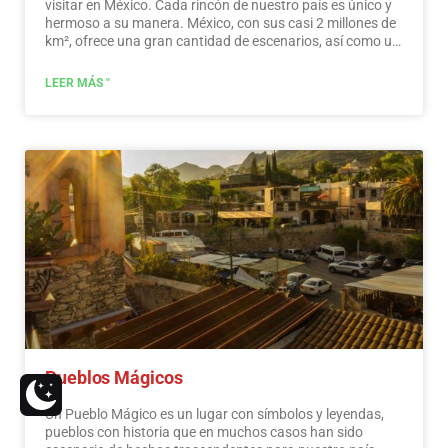
visitar en México. Cada rincón de nuestro país es único y
hermoso a su manera. México, con sus casi 2 millones de
km², ofrece una gran cantidad de escenarios, así como un
sinfín de actividades. No te pierdas y descubre los lugares
que visitar en México. En México, además de las playas y
LEER MÁS "
sus famosos sitios arqueológicos, hay muchos otros
sitios y actividades realmente interesantes que debes
conocer. En los alrededores de las principales ciudades
encontrarás lugares llenos de cultura y tradición, donde
podrás disfrutar de unas vacaciones relajantes,
interesantes y divertidas. En tu viaje por México, no
puedes dejar de comprar recuerdos; la artesanía que se
elabora aquí es de la más alta calidad y reconocida
mundialmente. ¡No te pierdas una ruta de compras!
Leer
más
Pueblos Mágicos
Un Pueblo Mágico es un lugar con símbolos y leyendas,
pueblos con historia que en muchos casos han sido