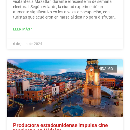
visitantes a Mazatlán durante el reciente fin de semana
electoral. Según Velarde, la ciudad experimentó un
aumento significativo en los niveles de ocupación, con
turistas que acudieron en masa al destino para disfrutar
de sus ofertas, a la vez que demostraron un sentido de
responsabilidad hacia la participación en el proceso
LEER MÁS "
democrático.
Leer más
6 de junio de 2024
HIDALGO
Productora estadounidense impulsa cine