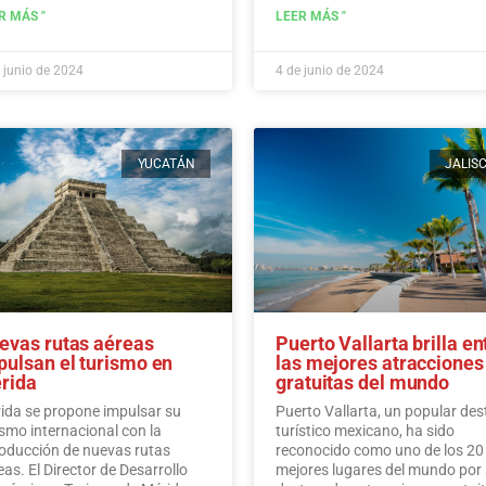
algo.…
Leer más
historia, las tradiciones y los
R MÁS "
LEER MÁS "
sabores que rodean al icónico
agave mexicano.
Leer más
 junio de 2024
4 de junio de 2024
YUCATÁN
JALIS
evas rutas aéreas
Puerto Vallarta brilla en
pulsan el turismo en
las mejores atracciones
rida
gratuitas del mundo
ida se propone impulsar su
Puerto Vallarta, un popular des
ismo internacional con la
turístico mexicano, ha sido
roducción de nuevas rutas
reconocido como uno de los 20
eas. El Director de Desarrollo
mejores lugares del mundo por