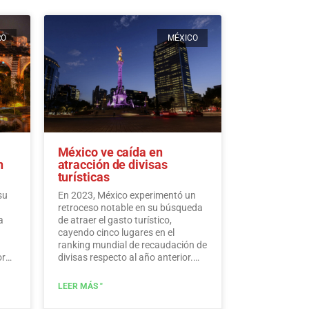
RO
MÉXICO
México ve caída en
n
atracción de divisas
turísticas
su
En 2023, México experimentó un
retroceso notable en su búsqueda
a
de atraer el gasto turístico,
cayendo cinco lugares en el
ranking mundial de recaudación de
ores
divisas respecto al año anterior.
edos
Según los últimos datos de la ONU
de Turismo, México ocupa el
LEER MÁS "
puesto 15, a pesar de acumular
una cifra histórica de 30.809,5