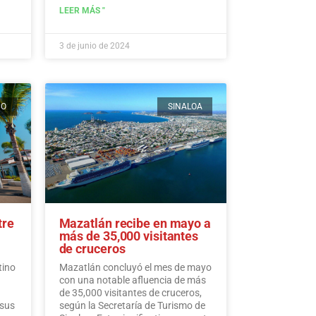
advierten expertos.…
Leer más
LEER MÁS "
3 de junio de 2024
CO
SINALOA
tre
Mazatlán recibe en mayo a
más de 35,000 visitantes
de cruceros
tino
Mazatlán concluyó el mes de mayo
con una notable afluencia de más
de 35,000 visitantes de cruceros,
 sus
según la Secretaría de Turismo de