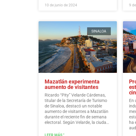
internacionales.…
Leer más
10 de junio de 2024
9 de
SINALOA
Mazatlán experimenta
Pr
aumento de visitantes
es
ci
Ricardo “Pity” Velarde Cárdenas,
titular de la Secretaría de Turismo
En 
de Sinaloa, destacó un notable
ind
aumento de visitantes a Mazatlán
mex
durante el reciente fin de semana
est
electoral. Según Velarde, la ciudad
ha 
experimentó un aumento
aud
significativo en los niveles de
var
LEER MÁS "