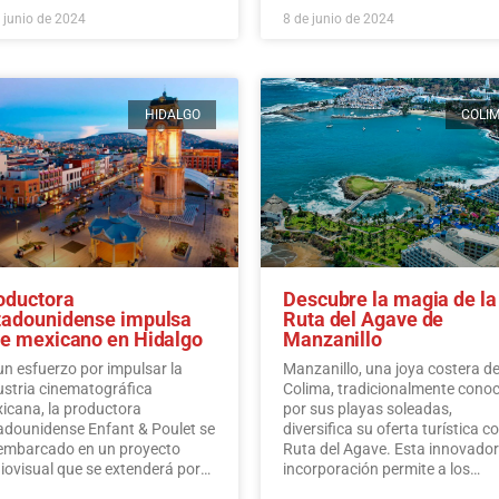
 junio de 2024
8 de junio de 2024
HIDALGO
COLI
oductora
Descubre la magia de la
tadounidense impulsa
Ruta del Agave de
ne mexicano en Hidalgo
Manzanillo
un esfuerzo por impulsar la
Manzanillo, una joya costera d
ustria cinematográfica
Colima, tradicionalmente cono
icana, la productora
por sus playas soleadas,
adounidense Enfant & Poulet se
diversifica su oferta turística co
embarcado en un proyecto
Ruta del Agave. Esta innovado
iovisual que se extenderá por
incorporación permite a los
ios municipios del estado de
visitantes sumergirse en la rica