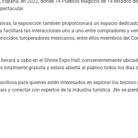
a, España, en 2022, donde 74 Pueblos Mágicos de 14 estados de 
pectacular.
sivas, la exposición también proporcionará un espacio dedicad
facilitará las interacciones uno a uno entre compradores y vend
onocidos turoperadores mexicanos, entre ellos miembros del Co
 llevará a cabo en el Shrine Expo Hall, convenientemente ubica
 totalmente gratuita y estará abierta al público todos los días d
villosa para quienes estén interesados en explorar los tesoro
aís y conectar con expertos de la industria turística. ¡No se pie