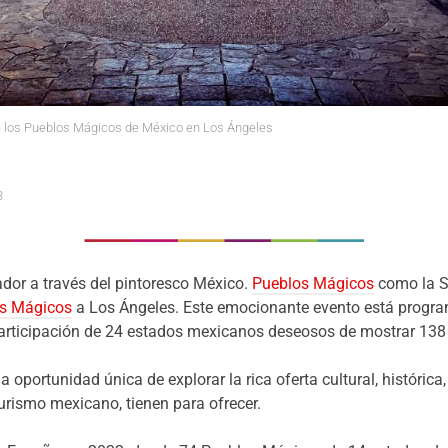
e los Pueblos Mágicos de México en Los Ángeles
3
ador a través del pintoresco México.
Pueblos Mágicos
como la Se
os Mágicos
a Los Ángeles. Este emocionante evento está program
participación de 24 estados mexicanos deseosos de mostrar 13
 la oportunidad única de explorar la rica oferta cultural, históri
ismo mexicano, tienen para ofrecer.