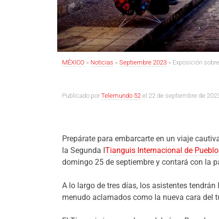
MÉXICO
»
Noticias
»
Septiembre 2023
»
Exposición sobr
Publicado por
Telemundo 52
el 22 de septiembre de 202
Prepárate para embarcarte en un viaje cautiv
la Segunda I
Tianguis Internacional de Puebl
domingo 25 de septiembre y contará con la 
A lo largo de tres días, los asistentes tendrán
menudo aclamados como la nueva cara del tur