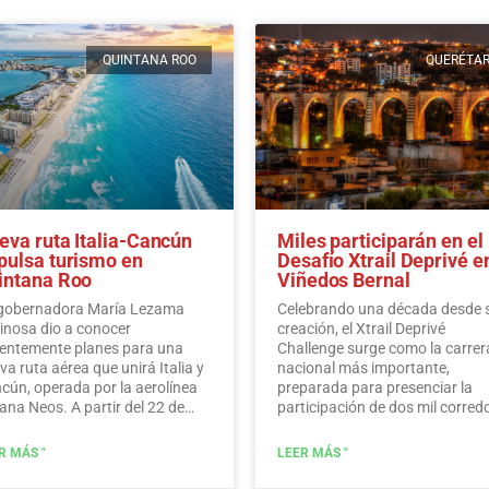
QUINTANA ROO
QUERÉTA
eva ruta Italia-Cancún
Miles participarán en el
pulsa turismo en
Desafío Xtrail Deprivé e
intana Roo
Viñedos Bernal
gobernadora María Lezama
Celebrando una década desde 
inosa dio a conocer
creación, el Xtrail Deprivé
ientemente planes para una
Challenge surge como la carrer
va ruta aérea que unirá Italia y
nacional más importante,
cún, operada por la aerolínea
preparada para presenciar la
iana Neos. A partir del 22 de
participación de dos mil corred
iembre, Neos operará vuelos
a través de los pintorescos viñ
ectos desde Italia a Cancún
de Bernal.…
Leer más
R MÁS "
LEER MÁS "
os los domingos.…
Leer más