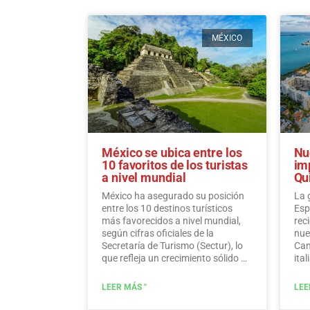
MÉXICO
México se ubica entre los
Nu
10 favoritos de los turistas
im
a nivel mundial
Qu
México ha asegurado su posición
La 
entre los 10 destinos turísticos
Esp
más favorecidos a nivel mundial,
rec
según cifras oficiales de la
nue
Secretaría de Turismo (Sectur), lo
Can
que refleja un crecimiento sólido en
ital
varios indicadores turísticos como
dic
la inversión extranjera directa, el
dir
LEER MÁS "
LEE
gasto de los visitantes y los
tod
ingresos de los viajeros