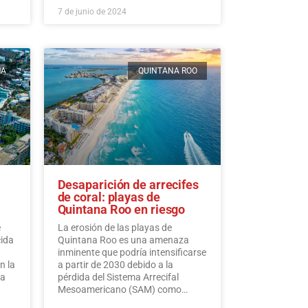
millones de dólares en ingresos
7 de junio de 2024
turísticos.…
Leer más
MA
QUINTANA ROO
Desaparición de arrecifes
de coral: playas de
Quintana Roo en riesgo
e
La erosión de las playas de
cida
Quintana Roo es una amenaza
inminente que podría intensificarse
n la
a partir de 2030 debido a la
ra
pérdida del Sistema Arrecifal
Mesoamericano (SAM) como
consecuencia del cambio climático,