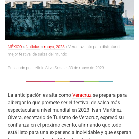
MÉXICO
»
Noticias
»
mayo, 2023
»
Veracruz listo para disfrutar del
mejor festival de salsa del mundo
Publicado por Leticia Silva Sosa el 30 de mayo de 2023
La anticipación es alta como
Veracruz
se prepara para
albergar lo que promete ser el festival de salsa más
espectacular a nivel mundial en 2023. Iván Martínez
Olvera, secretario de Turismo de Veracruz, expresó su
confianza en el próximo evento, afirmando que todo
está listo para una experiencia inolvidable y que esperan