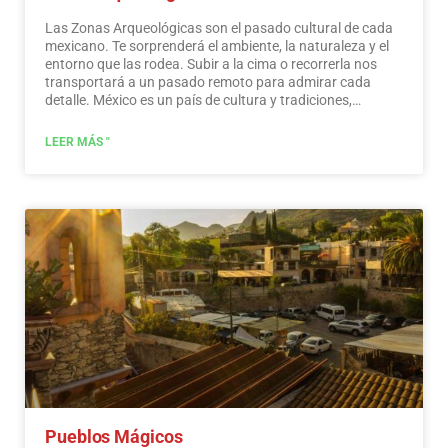
Las Zonas Arqueológicas son el pasado cultural de cada
mexicano. Te sorprenderá el ambiente, la naturaleza y el
entorno que las rodea. Subir a la cima o recorrerla nos
transportará a un pasado remoto para admirar cada
detalle. México es un país de cultura y tradiciones,
muchas de las cuales hemos heredado de los habitantes
prehispánicos de este vasto territorio. Si bien es cierto que
LEER MÁS "
hubo más asentamientos en el centro y sur del país,
también es posible encontrar algunos vestigios
arqueológicos en el norte.
...
Leer más
Pueblos Mágicos