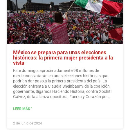
México se prepara para unas elecciones
históricas: la primera mujer presidenta a la
vista
Este domingo, aproximadamente 98 millones de
mexicanos votarán en unas elecciones históricas que
podrían dar paso a la primera presidenta del país. La
elección enfrenta a Claudia Sheinbaum, de la coalición
gobernante, Sigamos Haciendo Historia, contra Xóchitl
Gálvez, de la alianza opositora, Fuerza y Corazón por
México, y a Jorge Álvarez Máynez, de Movimiento
Ciudadano, también en la contienda.
Leer más
LEER MÁS "
2 de junio de 2024