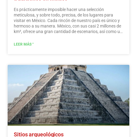
Es prácticamente imposible hacer una selección
meticulosa, y sobre todo, precisa, de los lugares para
visitar en México. Cada rincón de nuestro país es único y
hermoso a su manera. México, con sus casi 2 millones de
km², ofrece una gran cantidad de escenarios, así como un
sinfín de actividades. No te pierdas y descubre los lugares
que visitar en México. En México, además de las playas y
LEER MÁS "
sus famosos sitios arqueológicos, hay muchos otros
sitios y actividades realmente interesantes que debes
conocer. En los alrededores de las principales ciudades
encontrarás lugares llenos de cultura y tradición, donde
podrás disfrutar de unas vacaciones relajantes,
interesantes y divertidas. En tu viaje por México, no
puedes dejar de comprar recuerdos; la artesanía que se
elabora aquí es de la más alta calidad y reconocida
mundialmente. ¡No te pierdas una ruta de compras!
Leer
más
Sitios arqueológicos