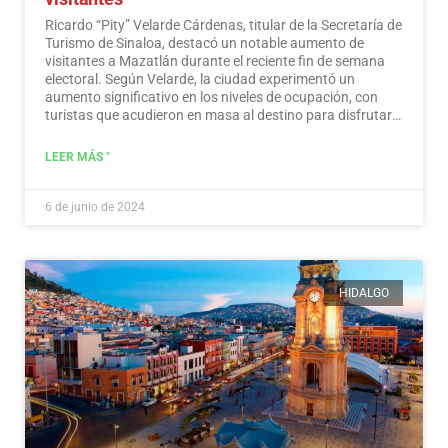
Ricardo “Pity” Velarde Cárdenas, titular de la Secretaría de
Turismo de Sinaloa, destacó un notable aumento de
visitantes a Mazatlán durante el reciente fin de semana
electoral. Según Velarde, la ciudad experimentó un
aumento significativo en los niveles de ocupación, con
turistas que acudieron en masa al destino para disfrutar
de sus ofertas, a la vez que demostraron un sentido de
responsabilidad hacia la participación en el proceso
LEER MÁS "
democrático.
Leer más
6 de junio de 2024
HIDALGO