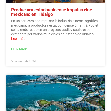
Productora estadounidense impulsa cine
mexicano en Hidalgo
En un esfuerzo por impulsar la industria cinematográfica
mexicana, la productora estadounidense Enfant & Poulet
se ha embarcado en un proyecto audiovisual que se
extenderá por varios municipios del estado de Hidalgo.…
Leer más
LEER MÁS "
5 de junio de 2024
COLIMA