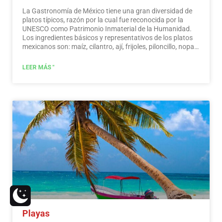
La Gastronomía de México tiene una gran diversidad de
platos típicos, razón por la cual fue reconocida por la
UNESCO como Patrimonio Inmaterial de la Humanidad.
Los ingredientes básicos y representativos de los platos
mexicanos son: maíz, cilantro, ají, frijoles, piloncillo, nopal
y tomate. La cocina mexicana también se caracteriza por
sus salsas, que sirven de acompañamiento a platos
LEER MÁS "
tradicionales, elaborados a base de especias.…
Leer más
Playas