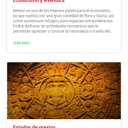
Ecoturismo y Aventura
México es uno de los mejores países para el ecoturismo,
ya que cuenta con una gran variedad de flora y fauna, así
como numerosos refugios para especies extraordinarias.
Podrá disfrutar de actividades recreativas que le
permitirán apreciar y conocer la naturaleza a través del
contacto con ella, como la observación de estrellas,
atracciones naturales, fauna silvestre y aves. En todo
LEER MÁS "
México existen más de 176 áreas naturales protegidas,
cinco de ellas consideradas por la UNESCO como
Patrimonio Natural de la Humanidad. Solo por esto y
mucho más, creemos que México es un paraíso para el
ecoturismo.
Leer más
Estados de mexico