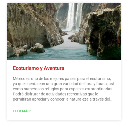
Ecoturismo y Aventura
México es uno de los mejores países para el ecoturismo,
ya que cuenta con una gran variedad de flora y fauna, así
como numerosos refugios para especies extraordinarias.
Podrá disfrutar de actividades recreativas que le
permitirán apreciar y conocer la naturaleza a través del
contacto con ella, como la observación de estrellas,
atracciones naturales, fauna silvestre y aves. En todo
LEER MÁS "
México existen más de 176 áreas naturales protegidas,
cinco de ellas consideradas por la UNESCO como
Patrimonio Natural de la Humanidad. Solo por esto y