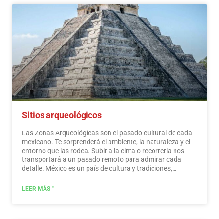
mucho más, creemos que México es un paraíso para el
ecoturismo.
Leer más
Sitios arqueológicos
Las Zonas Arqueológicas son el pasado cultural de cada
mexicano. Te sorprenderá el ambiente, la naturaleza y el
entorno que las rodea. Subir a la cima o recorrerla nos
transportará a un pasado remoto para admirar cada
detalle. México es un país de cultura y tradiciones,
muchas de las cuales hemos heredado de los habitantes
prehispánicos de este vasto territorio. Si bien es cierto que
LEER MÁS "
hubo más asentamientos en el centro y sur del país,
también es posible encontrar algunos vestigios
arqueológicos en el norte.