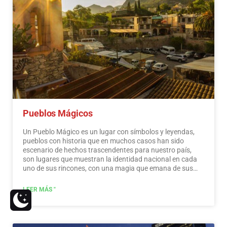
Pueblos Mágicos
Un Pueblo Mágico es un lugar con símbolos y leyendas,
pueblos con historia que en muchos casos han sido
escenario de hechos trascendentes para nuestro país,
son lugares que muestran la identidad nacional en cada
uno de sus rincones, con una magia que emana de sus
atracciones; visitarlos es una oportunidad para descubrir
el encanto de México. El Programa Pueblos Mágicos
LEER MÁS "
contribuye a revalorizar un conjunto de poblaciones del
país que siempre han estado en el imaginario colectivo de
la nación y que representan alternativas frescas y
variadas para los visitantes nacionales y extranjeros. Un