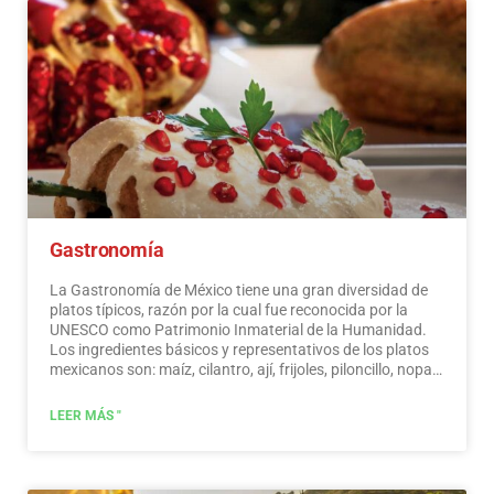
podrás disfrutar de unas vacaciones relajantes,
interesantes y divertidas. En tu viaje por México, no
puedes dejar de comprar recuerdos; la artesanía que se
elabora aquí es de la más alta calidad y reconocida
mundialmente. ¡No te pierdas una ruta de compras!
Leer
más
Gastronomía
La Gastronomía de México tiene una gran diversidad de
platos típicos, razón por la cual fue reconocida por la
UNESCO como Patrimonio Inmaterial de la Humanidad.
Los ingredientes básicos y representativos de los platos
mexicanos son: maíz, cilantro, ají, frijoles, piloncillo, nopal
y tomate. La cocina mexicana también se caracteriza por
sus salsas, que sirven de acompañamiento a platos
LEER MÁS "
tradicionales, elaborados a base de especias.…
Leer más