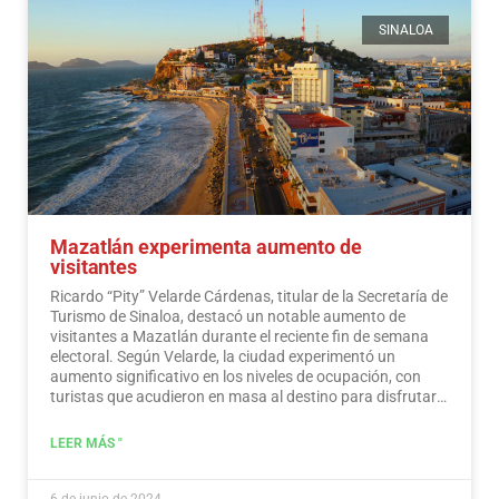
SINALOA
Mazatlán experimenta aumento de
visitantes
Ricardo “Pity” Velarde Cárdenas, titular de la Secretaría de
Turismo de Sinaloa, destacó un notable aumento de
visitantes a Mazatlán durante el reciente fin de semana
electoral. Según Velarde, la ciudad experimentó un
aumento significativo en los niveles de ocupación, con
turistas que acudieron en masa al destino para disfrutar
de sus ofertas, a la vez que demostraron un sentido de
responsabilidad hacia la participación en el proceso
LEER MÁS "
democrático.
Leer más
6 de junio de 2024