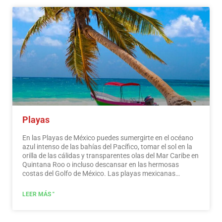
Playas
En las Playas de México puedes sumergirte en el océano
azul intenso de las bahías del Pacífico, tomar el sol en la
orilla de las cálidas y transparentes olas del Mar Caribe en
Quintana Roo o incluso descansar en las hermosas
costas del Golfo de México. Las playas mexicanas
esconden maravillosos secretos para el viajero. Al
visitarlos, además de disfrutar del excelente clima y las
LEER MÁS "
actividades acuáticas, puedes descubrir espléndidos
sitios arqueológicos e interesantes ciudades coloniales
sin viajar largas distancias.…
Leer más