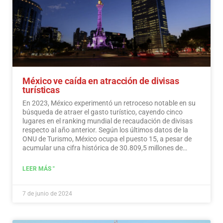
México ve caída en atracción de divisas
turísticas
En 2023, México experimentó un retroceso notable en su
búsqueda de atraer el gasto turístico, cayendo cinco
lugares en el ranking mundial de recaudación de divisas
respecto al año anterior. Según los últimos datos de la
ONU de Turismo, México ocupa el puesto 15, a pesar de
acumular una cifra histórica de 30.809,5 millones de
dólares en ingresos turísticos.…
Leer más
LEER MÁS "
7 de junio de 2024