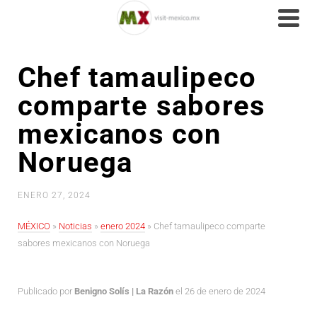
Chef tamaulipeco
comparte sabores
mexicanos con
Noruega
ENERO 27, 2024
MÉXICO
»
Noticias
»
enero 2024
»
Chef tamaulipeco comparte
sabores mexicanos con Noruega
Publicado por
Benigno Solís | La Razón
el 26 de enero de 2024