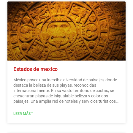
...
Leer más
Estados de mexico
México posee una increíble diversidad de paisajes, donde
destaca la belleza de sus playas, reconocidas
internacionalmente. En su vasto territorio de costas, se
encuentran playas de inigualable belleza y coloridos
paisajes. Una amplia red de hoteles y servicios turísticos
de primer nivel está a disposición de los visitantes de
estas playas. México también es un lugar místico,
LEER MÁS "
salpicado de testimonios arqueológicos heredados de sus
habitantes originales. Los monumentos hechos por los
mayas, aztecas y toltecas se ubican en paisajes mágicos,