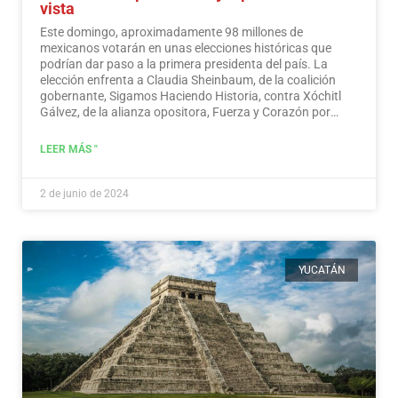
vista
Este domingo, aproximadamente 98 millones de
mexicanos votarán en unas elecciones históricas que
podrían dar paso a la primera presidenta del país. La
elección enfrenta a Claudia Sheinbaum, de la coalición
gobernante, Sigamos Haciendo Historia, contra Xóchitl
Gálvez, de la alianza opositora, Fuerza y Corazón por
México, y a Jorge Álvarez Máynez, de Movimiento
Ciudadano, también en la contienda.
Leer más
LEER MÁS "
2 de junio de 2024
YUCATÁN