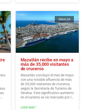
CO
SINALOA
tre
Mazatlán recibe en mayo a
más de 35,000 visitantes
de cruceros
tino
Mazatlán concluyó el mes de mayo
con una notable afluencia de más
de 35,000 visitantes de cruceros,
 sus
según la Secretaría de Turismo de
as.
Sinaloa. Este significativo aumento
Mam
en el turismo se vio marcado por la
llegada del crucero Carnival
Panorama el miércoles.
Leer más
LEER MÁS "