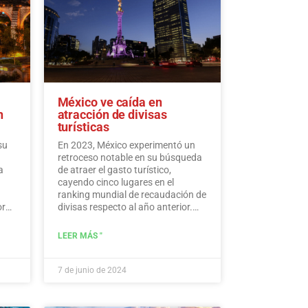
México ve caída en
n
atracción de divisas
turísticas
su
En 2023, México experimentó un
retroceso notable en su búsqueda
a
de atraer el gasto turístico,
cayendo cinco lugares en el
ranking mundial de recaudación de
ores
divisas respecto al año anterior.
edos
Según los últimos datos de la ONU
de Turismo, México ocupa el
LEER MÁS "
puesto 15, a pesar de acumular
una cifra histórica de 30.809,5
millones de dólares en ingresos
7 de junio de 2024
turísticos.…
Leer más