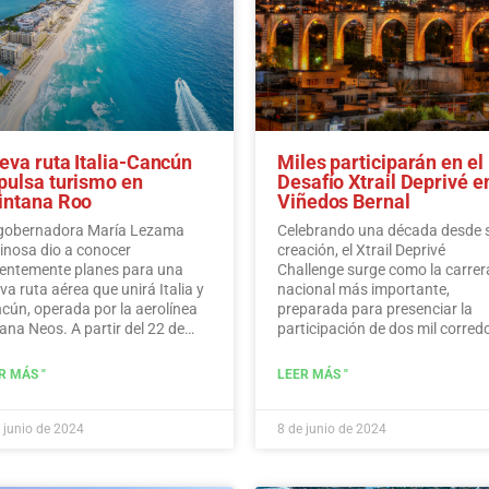
eva ruta Italia-Cancún
Miles participarán en el
pulsa turismo en
Desafío Xtrail Deprivé e
intana Roo
Viñedos Bernal
gobernadora María Lezama
Celebrando una década desde 
inosa dio a conocer
creación, el Xtrail Deprivé
ientemente planes para una
Challenge surge como la carrer
va ruta aérea que unirá Italia y
nacional más importante,
cún, operada por la aerolínea
preparada para presenciar la
iana Neos. A partir del 22 de
participación de dos mil corred
iembre, Neos operará vuelos
a través de los pintorescos viñ
ectos desde Italia a Cancún
de Bernal.…
Leer más
R MÁS "
LEER MÁS "
os los domingos.…
Leer más
 junio de 2024
8 de junio de 2024