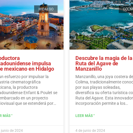
HIDALGO
COLI
oductora
Descubre la magia de la
tadounidense impulsa
Ruta del Agave de
ne mexicano en Hidalgo
Manzanillo
un esfuerzo por impulsar la
Manzanillo, una joya costera d
ustria cinematográfica
Colima, tradicionalmente cono
icana, la productora
por sus playas soleadas,
adounidense Enfant & Poulet se
diversifica su oferta turística co
embarcado en un proyecto
Ruta del Agave. Esta innovado
iovisual que se extenderá por
incorporación permite a los
ios municipios del estado de
visitantes sumergirse en la rica
algo.…
Leer más
historia, las tradiciones y los
R MÁS "
LEER MÁS "
sabores que rodean al icónico
agave mexicano.
Leer más
 junio de 2024
4 de junio de 2024