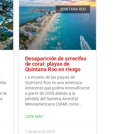
MA
QUINTANA ROO
Desaparición de arrecifes
de coral: playas de
Quintana Roo en riesgo
e
La erosión de las playas de
cida
Quintana Roo es una amenaza
inminente que podría intensificarse
n la
a partir de 2030 debido a la
ra
pérdida del Sistema Arrecifal
Mesoamericano (SAM) como
consecuencia del cambio climático,
advierten expertos.…
Leer más
LEER MÁS "
3 de junio de 2024