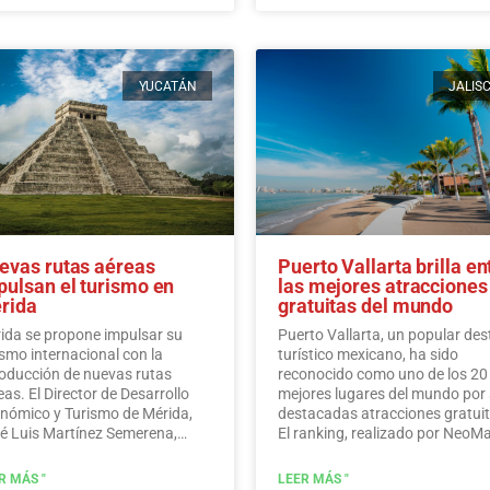
YUCATÁN
JALIS
evas rutas aéreas
Puerto Vallarta brilla en
pulsan el turismo en
las mejores atracciones
rida
gratuitas del mundo
ida se propone impulsar su
Puerto Vallarta, un popular des
ismo internacional con la
turístico mexicano, ha sido
roducción de nuevas rutas
reconocido como uno de los 20
eas. El Director de Desarrollo
mejores lugares del mundo por
nómico y Turismo de Mérida,
destacadas atracciones gratuit
é Luis Martínez Semerena,
El ranking, realizado por Neo
nció alianzas con aerolíneas
Studios en nombre de
o Viva Aerobus para
CashNetUSA, ubica a Puerto
R MÁS "
LEER MÁS "