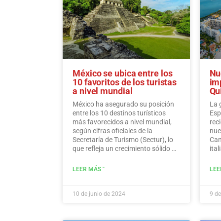
México se ubica entre los
Nu
10 favoritos de los turistas
im
a nivel mundial
Qu
México ha asegurado su posición
La 
entre los 10 destinos turísticos
Esp
más favorecidos a nivel mundial,
rec
según cifras oficiales de la
nue
Secretaría de Turismo (Sectur), lo
Can
que refleja un crecimiento sólido en
ital
varios indicadores turísticos como
dic
la inversión extranjera directa, el
dir
LEER MÁS "
LEE
gasto de los visitantes y los
tod
ingresos de los viajeros
internacionales.…
Leer más
10 de junio de 2024
9 de