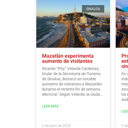
SINALOA
Mazatlán experimenta
Pr
aumento de visitantes
es
ci
Ricardo “Pity” Velarde Cárdenas,
titular de la Secretaría de Turismo
En 
de Sinaloa, destacó un notable
ind
aumento de visitantes a Mazatlán
mex
durante el reciente fin de semana
est
electoral. Según Velarde, la ciudad
ha 
experimentó un aumento
aud
significativo en los niveles de
var
LEER MÁS "
ocupación, con turistas que
Hid
LEE
acudieron en masa al destino para
disfrutar de sus ofertas, a la vez
que demostraron un sentido de
6 de junio de 2024
5 de