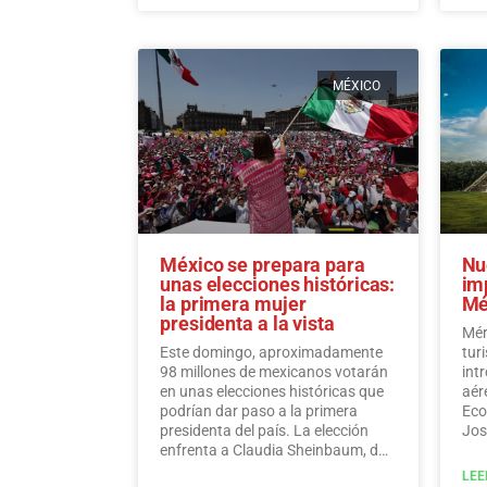
responsabilidad hacia la
participación en el proceso
democrático.
Leer más
MÉXICO
México se prepara para
Nu
unas elecciones históricas:
im
la primera mujer
Mé
presidenta a la vista
Mér
Este domingo, aproximadamente
tur
98 millones de mexicanos votarán
int
en unas elecciones históricas que
aér
podrían dar paso a la primera
Eco
presidenta del país. La elección
Jos
enfrenta a Claudia Sheinbaum, de
anu
la coalición gobernante, Sigamos
com
LEE