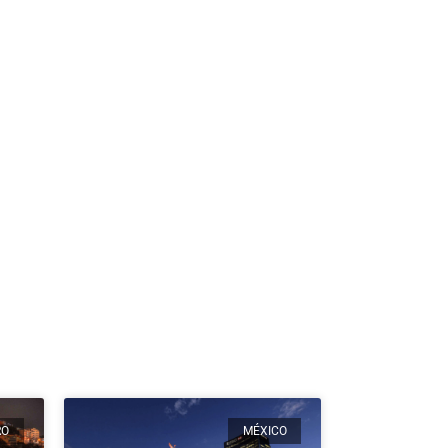
RO
MÉXICO