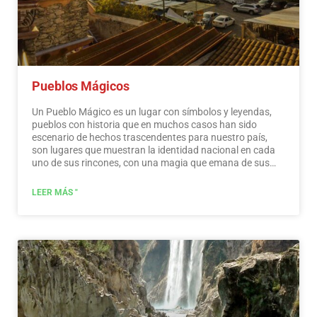
Pueblos Mágicos
Un Pueblo Mágico es un lugar con símbolos y leyendas,
pueblos con historia que en muchos casos han sido
escenario de hechos trascendentes para nuestro país,
son lugares que muestran la identidad nacional en cada
uno de sus rincones, con una magia que emana de sus
atracciones; visitarlos es una oportunidad para descubrir
el encanto de México. El Programa Pueblos Mágicos
LEER MÁS "
contribuye a revalorizar un conjunto de poblaciones del
país que siempre han estado en el imaginario colectivo de
la nación y que representan alternativas frescas y
variadas para los visitantes nacionales y extranjeros. Un
pueblo que a través del tiempo y de cara a la modernidad,
ha conservado, valorado y defendido su patrimonio
histórico, cultural y natural; y lo manifiesta en diversas
expresiones a través de su patrimonio material e
inmaterial. Un Pueblo Mágico es un pueblo que tiene
atributos únicos, simbólicos, historias auténticas, hechos