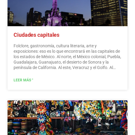
Ciudades capitales
Folclore, gastronomía, cultura literaria, arte y
exposiciones: eso es lo que encontrará en las capitales de
los estados de México. Al norte, el México colonial, Puebla,
Guadalajara, Guanajuato, el desierto de Sonora y la
península de California. Al este, Veracruz y el Golfo. Al
oeste, Acapulco, Oaxaca y Tuxtla Gutiérrez. Y al sur, la
Riviera Maya y las pirámides de Chichén-Itzá, Tulúm y
LEER MÁS "
Cobá en Yucatán, Palenque en Chiapas, los cenotes y las
selvas centroamericanas.
Leer más