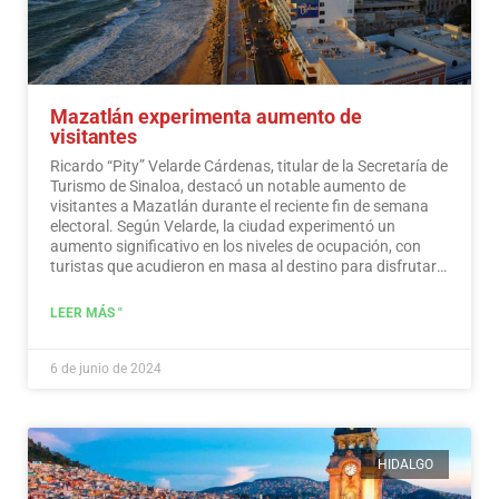
Mazatlán experimenta aumento de
visitantes
Ricardo “Pity” Velarde Cárdenas, titular de la Secretaría de
Turismo de Sinaloa, destacó un notable aumento de
visitantes a Mazatlán durante el reciente fin de semana
electoral. Según Velarde, la ciudad experimentó un
aumento significativo en los niveles de ocupación, con
turistas que acudieron en masa al destino para disfrutar
de sus ofertas, a la vez que demostraron un sentido de
responsabilidad hacia la participación en el proceso
LEER MÁS "
democrático.
Leer más
6 de junio de 2024
HIDALGO