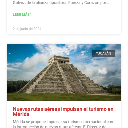
Gálvez, de la alianza opositora, Fuerza y Corazón por
México, y a Jorge Álvarez Máynez, de Movimiento
Ciudadano, también en la contienda.
Leer más
LEER MÁS "
2 de junio de 2024
YUCATÁN
Nuevas rutas aéreas impulsan el turismo en
Mérida
Mérida se propone impulsar su turismo internacional con
la introducción de nuevas rutas aéreas. El Director de