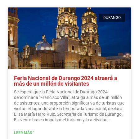
DURANGO
Feria Nacional de Durango 2024 atraerá a
más de un millón de visitantes
Se espera que la Feria Nacional de Durango 2024,
denominada "Francisco Villa", atraiga a más de un millón
de asistentes, una proporción significativa de turistas que
visitan el lugar durante la temporada vacacional, declaró
Elisa María Haro Ruiz, Secretaria de Turismo de Durango.
El evento busca impulsar el turismo y la actividad
económica en la región.
Leer más
LEER MÁS "