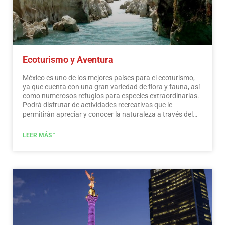
trascendentes, vida cotidiana, lo que significa una gran
oportunidad para el aprovechamiento turístico, teniendo
en cuenta las motivaciones y necesidades de los viajeros.
…
Leer más
Ecoturismo y Aventura
México es uno de los mejores países para el ecoturismo,
ya que cuenta con una gran variedad de flora y fauna, así
como numerosos refugios para especies extraordinarias.
Podrá disfrutar de actividades recreativas que le
permitirán apreciar y conocer la naturaleza a través del
contacto con ella, como la observación de estrellas,
atracciones naturales, fauna silvestre y aves. En todo
LEER MÁS "
México existen más de 176 áreas naturales protegidas,
cinco de ellas consideradas por la UNESCO como
Patrimonio Natural de la Humanidad. Solo por esto y
mucho más, creemos que México es un paraíso para el
ecoturismo.
Leer más