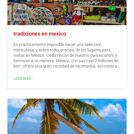
tradiciones en mexico
Es prácticamente imposible hacer una selección
meticulosa, y sobre todo, precisa, de los lugares para
visitar en México. Cada rincón de nuestro país es único y
hermoso a su manera. México, con sus casi 2 millones de
km², ofrece una gran cantidad de escenarios, así como un
sinfín de actividades. No te pierdas y descubre los lugares
que visitar en México. En México, además de las playas y
LEER MÁS "
sus famosos sitios arqueológicos, hay muchos otros
sitios y actividades realmente interesantes que debes
conocer. En los alrededores de las principales ciudades
encontrarás lugares llenos de cultura y tradición, donde
podrás disfrutar de unas vacaciones relajantes,
interesantes y divertidas. En tu viaje por México, no
puedes dejar de comprar recuerdos; la artesanía que se
elabora aquí es de la más alta calidad y reconocida
mundialmente. ¡No te pierdas una ruta de compras!
Leer
más