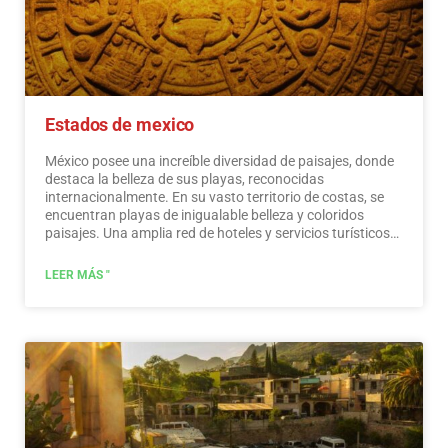
Estados de mexico
México posee una increíble diversidad de paisajes, donde
destaca la belleza de sus playas, reconocidas
internacionalmente. En su vasto territorio de costas, se
encuentran playas de inigualable belleza y coloridos
paisajes. Una amplia red de hoteles y servicios turísticos
de primer nivel está a disposición de los visitantes de
estas playas. México también es un lugar místico,
LEER MÁS "
salpicado de testimonios arqueológicos heredados de sus
habitantes originales. Los monumentos hechos por los
mayas, aztecas y toltecas se ubican en paisajes mágicos,
como faros en un océano de belleza natural. Ofrecen a los
visitantes edificios que cuentan su historia y museos que
recogen su patrimonio cultural. Y que mantienen vivas
tradiciones ancestrales, en ceremonias y festivales, donde
se puede disfrutar de actividades culturales y de
entretenimiento.…
Leer más