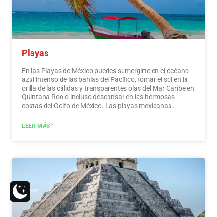
Playas
En las Playas de México puedes sumergirte en el océano
azul intenso de las bahías del Pacífico, tomar el sol en la
orilla de las cálidas y transparentes olas del Mar Caribe en
Quintana Roo o incluso descansar en las hermosas
costas del Golfo de México. Las playas mexicanas
esconden maravillosos secretos para el viajero. Al
visitarlos, además de disfrutar del excelente clima y las
LEER MÁS "
actividades acuáticas, puedes descubrir espléndidos
sitios arqueológicos e interesantes ciudades coloniales
sin viajar largas distancias.…
Leer más