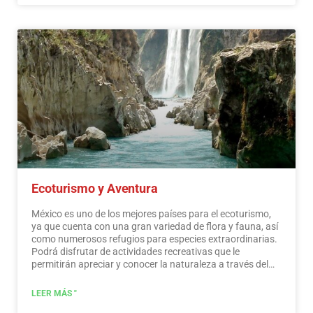
sitios arqueológicos e interesantes ciudades coloniales
sin viajar largas distancias.…
Leer más
Ecoturismo y Aventura
México es uno de los mejores países para el ecoturismo,
ya que cuenta con una gran variedad de flora y fauna, así
como numerosos refugios para especies extraordinarias.
Podrá disfrutar de actividades recreativas que le
permitirán apreciar y conocer la naturaleza a través del
contacto con ella, como la observación de estrellas,
atracciones naturales, fauna silvestre y aves. En todo
LEER MÁS "
México existen más de 176 áreas naturales protegidas,