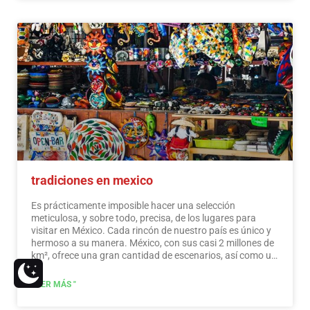
tradiciones en mexico
Es prácticamente imposible hacer una selección
meticulosa, y sobre todo, precisa, de los lugares para
visitar en México. Cada rincón de nuestro país es único y
hermoso a su manera. México, con sus casi 2 millones de
km², ofrece una gran cantidad de escenarios, así como un
sinfín de actividades. No te pierdas y descubre los lugares
que visitar en México. En México, además de las playas y
LEER MÁS "
sus famosos sitios arqueológicos, hay muchos otros
sitios y actividades realmente interesantes que debes