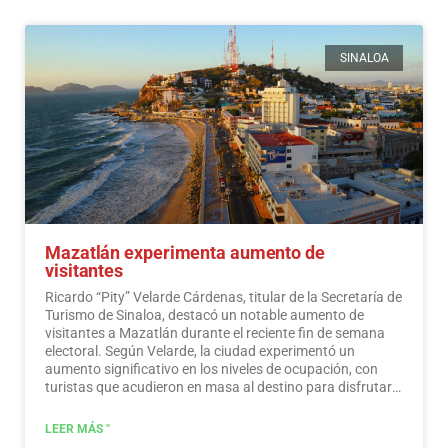
SINALOA
Mazatlán experimenta aumento de
visitantes
Ricardo “Pity” Velarde Cárdenas, titular de la Secretaría de
Turismo de Sinaloa, destacó un notable aumento de
visitantes a Mazatlán durante el reciente fin de semana
electoral. Según Velarde, la ciudad experimentó un
aumento significativo en los niveles de ocupación, con
turistas que acudieron en masa al destino para disfrutar
de sus ofertas, a la vez que demostraron un sentido de
responsabilidad hacia la participación en el proceso
LEER MÁS "
democrático.
Leer más