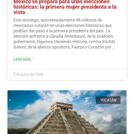
México se prepara para unas elecciones
históricas: la primera mujer presidenta a la
vista
Este domingo, aproximadamente 98 millones de
mexicanos votarán en unas elecciones históricas que
podrían dar paso a la primera presidenta del país. La
elección enfrenta a Claudia Sheinbaum, de la coalición
gobernante, Sigamos Haciendo Historia, contra Xóchitl
Gálvez, de la alianza opositora, Fuerza y Corazón por
México, y a Jorge Álvarez Máynez, de Movimiento
Ciudadano, también en la contienda.
Leer más
LEER MÁS "
2 de junio de 2024
YUCATÁN