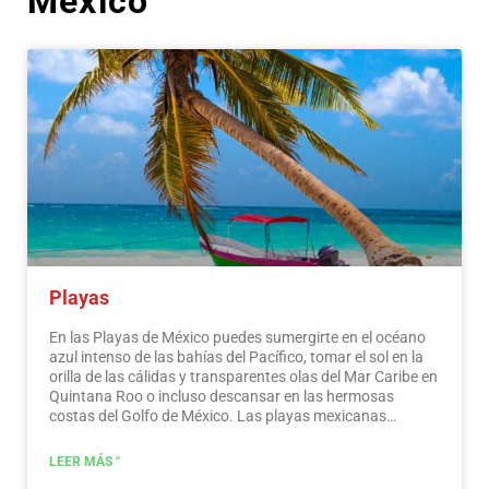
México
Playas
En las Playas de México puedes sumergirte en el océano
azul intenso de las bahías del Pacífico, tomar el sol en la
orilla de las cálidas y transparentes olas del Mar Caribe en
Quintana Roo o incluso descansar en las hermosas
costas del Golfo de México. Las playas mexicanas
esconden maravillosos secretos para el viajero. Al
visitarlos, además de disfrutar del excelente clima y las
LEER MÁS "
actividades acuáticas, puedes descubrir espléndidos