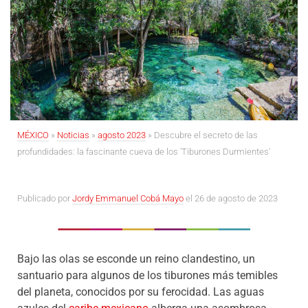
MÉXICO
»
Noticias
»
agosto 2023
»
Descubre el secreto de las
profundidades: la fascinante cueva de los 'Tiburones Durmientes'
Publicado por
Jordy Emmanuel Cobá Mayo
el 26 de agosto de 2023
Bajo las olas se esconde un reino clandestino, un
santuario para algunos de los tiburones más temibles
del planeta, conocidos por su ferocidad. Las aguas