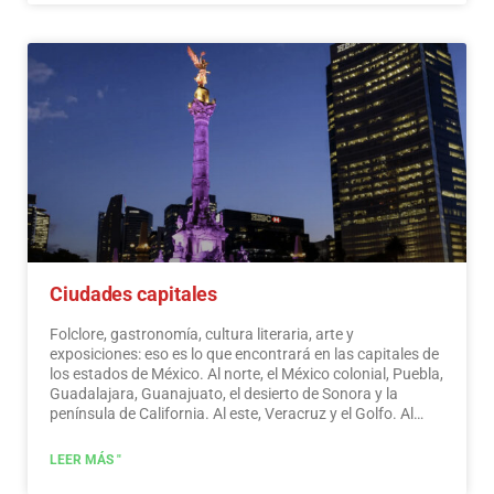
cinco de ellas consideradas por la UNESCO como
Patrimonio Natural de la Humanidad. Solo por esto y
mucho más, creemos que México es un paraíso para el
ecoturismo.
Leer más
Ciudades capitales
Folclore, gastronomía, cultura literaria, arte y
exposiciones: eso es lo que encontrará en las capitales de
los estados de México. Al norte, el México colonial, Puebla,
Guadalajara, Guanajuato, el desierto de Sonora y la
península de California. Al este, Veracruz y el Golfo. Al
oeste, Acapulco, Oaxaca y Tuxtla Gutiérrez. Y al sur, la
Riviera Maya y las pirámides de Chichén-Itzá, Tulúm y
LEER MÁS "
Cobá en Yucatán, Palenque en Chiapas, los cenotes y las
selvas centroamericanas.
Leer más