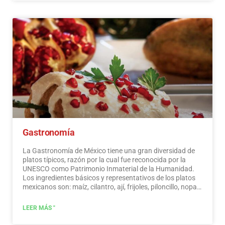
Gastronomía
La Gastronomía de México tiene una gran diversidad de
platos típicos, razón por la cual fue reconocida por la
UNESCO como Patrimonio Inmaterial de la Humanidad.
Los ingredientes básicos y representativos de los platos
mexicanos son: maíz, cilantro, ají, frijoles, piloncillo, nopal
y tomate. La cocina mexicana también se caracteriza por
sus salsas, que sirven de acompañamiento a platos
LEER MÁS "
tradicionales, elaborados a base de especias.…
Leer más