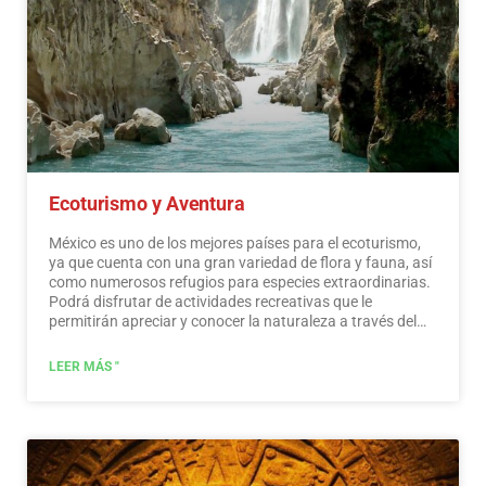
Ecoturismo y Aventura
México es uno de los mejores países para el ecoturismo,
ya que cuenta con una gran variedad de flora y fauna, así
como numerosos refugios para especies extraordinarias.
Podrá disfrutar de actividades recreativas que le
permitirán apreciar y conocer la naturaleza a través del
contacto con ella, como la observación de estrellas,
atracciones naturales, fauna silvestre y aves. En todo
LEER MÁS "
México existen más de 176 áreas naturales protegidas,
cinco de ellas consideradas por la UNESCO como
Patrimonio Natural de la Humanidad. Solo por esto y
mucho más, creemos que México es un paraíso para el
ecoturismo.
Leer más