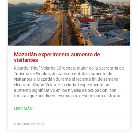
Mazatlán experimenta aumento de
visitantes
Ricardo “Pity” Velarde Cárdenas, titular de la Secretaría de
Turismo de Sinaloa, destacó un notable aumento de
visitantes a Mazatlán durante el reciente fin de semana
electoral. Según Velarde, la ciudad experimentó un
aumento significativo en los niveles de ocupación, con
turistas que acudieron en masa al destino para disfrutar
de sus ofertas, a la vez que demostraron un sentido de
responsabilidad hacia la participación en el proceso
LEER MÁS "
democrático.
Leer más
6 de junio de 2024