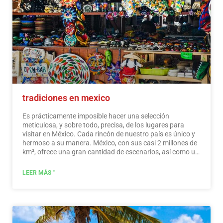
tradiciones en mexico
Es prácticamente imposible hacer una selección
meticulosa, y sobre todo, precisa, de los lugares para
visitar en México. Cada rincón de nuestro país es único y
hermoso a su manera. México, con sus casi 2 millones de
km², ofrece una gran cantidad de escenarios, así como un
sinfín de actividades. No te pierdas y descubre los lugares
que visitar en México. En México, además de las playas y
LEER MÁS "
sus famosos sitios arqueológicos, hay muchos otros
sitios y actividades realmente interesantes que debes
conocer. En los alrededores de las principales ciudades
encontrarás lugares llenos de cultura y tradición, donde
podrás disfrutar de unas vacaciones relajantes,