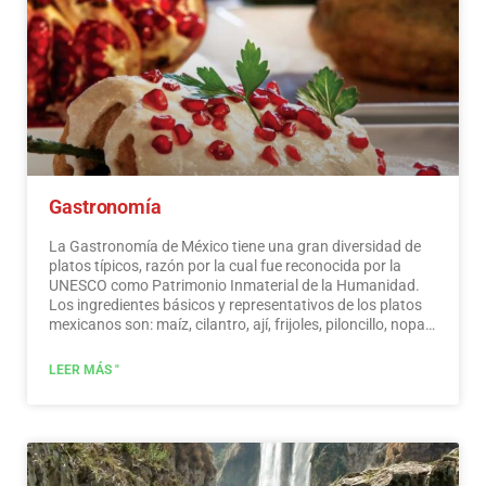
Gastronomía
La Gastronomía de México tiene una gran diversidad de
platos típicos, razón por la cual fue reconocida por la
UNESCO como Patrimonio Inmaterial de la Humanidad.
Los ingredientes básicos y representativos de los platos
mexicanos son: maíz, cilantro, ají, frijoles, piloncillo, nopal
y tomate. La cocina mexicana también se caracteriza por
sus salsas, que sirven de acompañamiento a platos
LEER MÁS "
tradicionales, elaborados a base de especias.…
Leer más