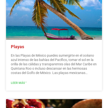
interesantes y divertidas. En tu viaje por México, no
puedes dejar de comprar recuerdos; la artesanía que se
elabora aquí es de la más alta calidad y reconocida
mundialmente. ¡No te pierdas una ruta de compras!
Leer
más
Playas
En las Playas de México puedes sumergirte en el océano
azul intenso de las bahías del Pacífico, tomar el sol en la
orilla de las cálidas y transparentes olas del Mar Caribe en
Quintana Roo o incluso descansar en las hermosas
costas del Golfo de México. Las playas mexicanas
esconden maravillosos secretos para el viajero. Al
visitarlos, además de disfrutar del excelente clima y las
LEER MÁS "
actividades acuáticas, puedes descubrir espléndidos
sitios arqueológicos e interesantes ciudades coloniales
sin viajar largas distancias.…
Leer más