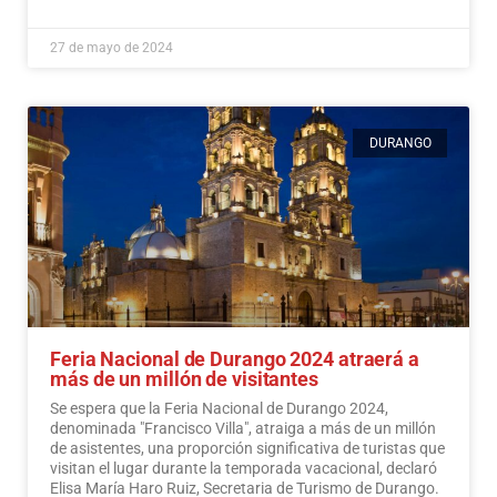
27 de mayo de 2024
DURANGO
Feria Nacional de Durango 2024 atraerá a
más de un millón de visitantes
Se espera que la Feria Nacional de Durango 2024,
denominada "Francisco Villa", atraiga a más de un millón
de asistentes, una proporción significativa de turistas que
visitan el lugar durante la temporada vacacional, declaró
Elisa María Haro Ruiz, Secretaria de Turismo de Durango.