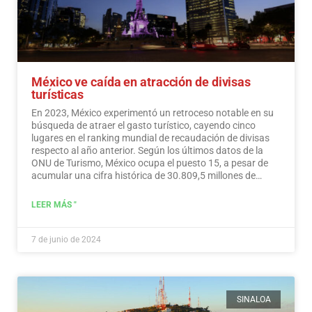
México ve caída en atracción de divisas
turísticas
En 2023, México experimentó un retroceso notable en su
búsqueda de atraer el gasto turístico, cayendo cinco
lugares en el ranking mundial de recaudación de divisas
respecto al año anterior. Según los últimos datos de la
ONU de Turismo, México ocupa el puesto 15, a pesar de
acumular una cifra histórica de 30.809,5 millones de
dólares en ingresos turísticos.…
Leer más
LEER MÁS "
7 de junio de 2024
SINALOA