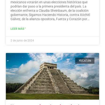
mexicanos votarán en unas elecciones históricas que
podrían dar paso a la primera presidenta del país. La
elección enfrenta a Claudia Sheinbaum, de la coalición
gobernante, Sigamos Haciendo Historia, contra Xóchitl
Gálvez, de la alianza opositora, Fuerza y Corazón por
México, y a Jorge Álvarez Máynez, de Movimiento
Ciudadano, también en la contienda.
Leer más
LEER MÁS "
2 de junio de 2024
YUCATÁN