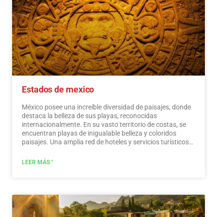
Estados de mexico
México posee una increíble diversidad de paisajes, donde
destaca la belleza de sus playas, reconocidas
internacionalmente. En su vasto territorio de costas, se
encuentran playas de inigualable belleza y coloridos
paisajes. Una amplia red de hoteles y servicios turísticos
de primer nivel está a disposición de los visitantes de
estas playas. México también es un lugar místico,
LEER MÁS "
salpicado de testimonios arqueológicos heredados de sus
habitantes originales. Los monumentos hechos por los
mayas, aztecas y toltecas se ubican en paisajes mágicos,
como faros en un océano de belleza natural. Ofrecen a los
visitantes edificios que cuentan su historia y museos que
recogen su patrimonio cultural. Y que mantienen vivas